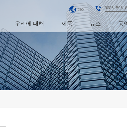
0086-595-
언어
우리에 대해
제품
뉴스
동