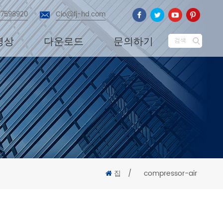
87598920
Cio@fj-hd.com
영상
다운로드
문의하기
검색
집
/
compressor-air