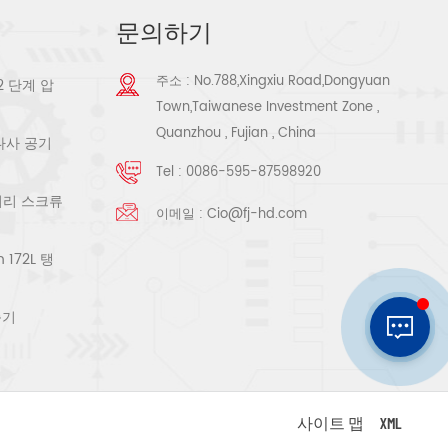
문의하기
주소 : No.788,Xingxiu Road,Dongyuan
2 단계 압
Town,Taiwanese Investment Zone ,
Quanzhou , Fujian , China
 나사 공기
Tel :
0086-595-87598920
로터리 스크류
이메일 :
Cio@fj-hd.com
172L 탱
축기
사이트 맵
XML