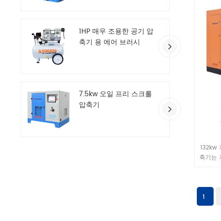
1HP 매우 조용한 공기 압
축기 용 에어 브러시
7.5kw 오일 프리 스크롤
압축기
132k
축기는 
품 부하
수 있으
드 뛰어
적인 작
1
0.2 ~
유지. 