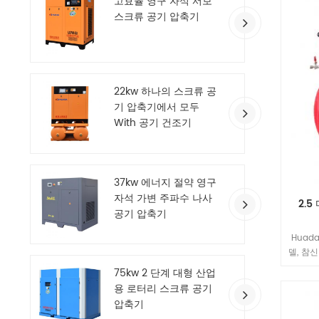
고효율 영구 자석 서보
스크류 공기 압축기
22kw 하나의 스크류 공
기 압축기에서 모두
With 공기 건조기
37kw 에너지 절약 영구
자석 가변 주파수 나사
2.
공기 압축기
Huad
델, 참
정된 성
75kw 2 단계 대형 산업
구는 
용 로터리 스크류 공기
압축기