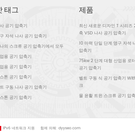
 (dB (A)) 78 ± 3 치수 (mm) 4000 *
* 2400 무게 (kg) 4200 1 、 회사 이점 천
핫 태그
제품
Huade 전기 기계 & 장비 유한 (주) 복건
이전 Quanzhou Fujian Province Huada
사 공기 압축기
Machinery Co., Ltd)는 서해안 도시
최신 새로운 디자인 T 시리즈 
zhou.Our 회사는 국내 최대 규모의 공기 압
축 VSD 나사 공기 압축기
구 자석 나사 공기 압축기
문 제조업체 중 하나이며 장비는 현재 가장
10 마력 단일 단계 영구 자석
 현재입니다. 그리고 우리 회사는 혁신적이
나의 스크류 공기 압축기에서 모두
기술입니다 enterprise.We 일련의 피스톤
압축기
크류 공기 압축기를 개발, 설계 및 생산하는
업용 공기 압축기
75kw 2 단계 대형 산업용 
. 회사는 인증 ISO9001 : 2000, 중국 범
업용 공기 압축기
인증 및 ccc 인증, CE 인증, CQC 인증 및
공기 압축기
ETL 의 품질 테스트를 획득했습니다.
스톤 공기 압축기
벨트 구동 식 공기 압축기 With 
fication.In 2002 년, 우리는 독일에있는 공기
크
제조자와 협력했습니다 GHH-RAND 및
트 구동 나사 공기 압축기
RCOMP 및 AERZEN 생산 개선 기술. 그리고
물 윤활 트윈 스크류 공기 압
스톤 공기 압축기
업데이트, 품질 및 글로벌 판매는 항상 우리
시장 전략입니다. 2 、 워크샵 & 장비 우리
 공기 압축기 생산 장비와 완벽한 생산
.We 전체 생산 공정에 걸쳐 엄격한 품질 관리
실행하십시오. from 원자재 조달, 부품 가
계 조립, 시험용 기계 ' 성능. 3 、 자격 증명
IPv6 네트워크 지원
힘에 의해:
dyyseo.com
 합격 ISO 9001 : 2015 、 ISO 14001 :