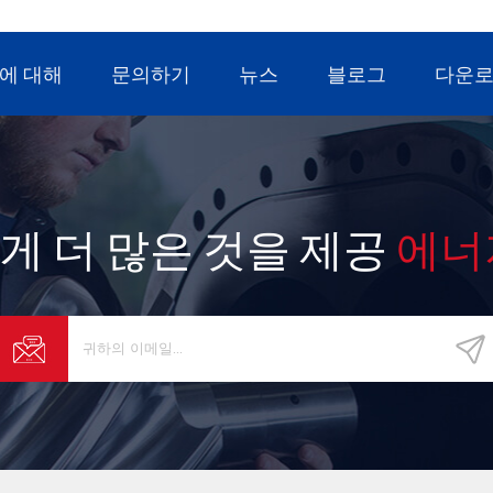
장합니다. 2. 높음 효율 모터모터 쉘 디자인
화, 모든 디자인은 국제 표준, 혁신적인 로
자인과 일치하므로 모터 전력 손실이 40 %
에 대해
문의하기
뉴스
블로그
다운
 광범위한 전압 적응으로 압축기가 더 많
너지를 절약하고 기압이 더 많습니다. 상수.
일 필터로터리 필터를 사용하여 윤활유의 불
 완전히 걸러 내고 내부 온도 조절 밸브를
지역 온도에 적응하여 윤활유 및 오일 압력
을 보장하고 교체하기 쉽고 오일 걱정없이
능 터치 스크린 운영 체제컴퓨터 플랫폼 컨트
게 더 많은 것을 제공
에너
사용하여 공기 압축기의 열두 문 품질의 작
 변수를 조정하고 모니터링합니다. 사전 설
되면 컨트롤러가 자동으로 경고 또는 중지
고 실패 원인을 표시하고 기록 오류 기록을
다. , 원격 네트워크 제어가 현실이됩니다.
너지 하이라이트 저장높은 체적 효율 스크류
드를 사용하여 압축 및 팽창 에너지 손실의
피하고 저압 스크류 압축기는 에너지를 더
약합니다 30 %, 에너지 절약 효과가 현저합
너지를 절약 할 수 있습니다. 년. 모델 LGL-
3 방전 압력 (Mpa) 0.3 공기 배달 (m³ /
45 전력 (kW) 132 배기 인터페이스 DN160