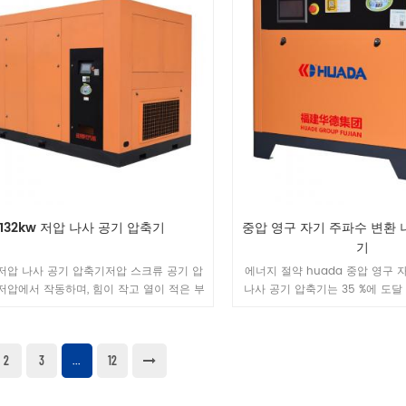
132kw 저압 나사 공기 압축기
중압 영구 자기 주파수 변환 
기
w 저압 나사 공기 압축기저압 스크류 공기 압
에너지 절약 huada 중압 영구 
저압에서 작동하며, 힘이 작고 열이 적은 부
나사 공기 압축기는 35 %에 도달
가 적습니다. 압축기 더 안정적이고 신뢰할
며 더 긴 수명 1. 높음 신뢰성 원래 에어 엔
난 새로운 세대의 스크류 로터. 성능, 안정
2
3
12
동, 내부 압축률 자동 조정 배기 압력 범위
...
 0.5 Mpa , 전력의 최적 비율 (에너지 효율)
받는 사람 오랜 시간 동안 가장 낮은 운영 비