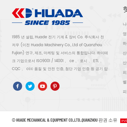
소음 레벨
2150 
저우 
prc (
나
Quan
영
축기 전
1985 년 설립, Huade 전기 기계 & 장비 Co. 주식회사 천
진보 된
하
저우 (이전 Huada Machinery Co., Ltd of Quanzhou
고 첨단 
및 스
산
Fujian) 연구, 제조, 마케팅 및 서비스의 통합입니다. 하이테
전문 기업
크 기업으로서 ISO9001 / 14001 、 ce 、 로시 、 ETL 、
산
용 기계 
CQC 、 ccc 품질 및 안전 인증, 첨단 기업 인증 등 공기 압
피
certi
축기 시스템 및 장비에는 스크류 유형, 원심 분리기 유형, 오
끝 
벨
일 프리, 스크롤 유형, 피스톤 유형, 건조기, 필터, 배수기, 완
ROTO
피
생산 
전한 공기 압축기 생산 라인 등이 포함됩니다. 보다 300 가
회사의 
지 유형의 공기 압축기 산업 전문가 우리 회사는 보다 30
고급
년 경력 from 압력 용기, 전기 모터, 정밀 부품 가공 및 장비
line
절차를 
에 대한 최고의 부품 주조 조립. 또한 우리 회사는 영구 자
© HUADE MECHANICAL & EQUIPMENT CO.,LTD..QUANZHOU 판권 소유
공, 기
석 서보 모터의 자체 핵심 프로세스를 개발하고 관련 기술
서 우리