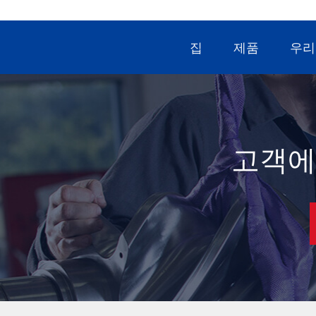
용을 보
의 최적
터 디
집
제품
우리
감소하고
은 에
3. 오
순물을
가지고 
의 품질
4. 지
고객에
롤러를 
동 매개
정 값이
를 보내
작성합니
5. 에
에어 엔
과정을 
많이 절
니다. 에
175-
min) 