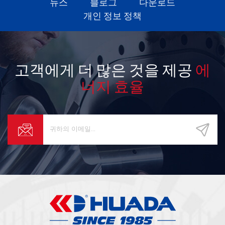
뉴스
블로그
다운로드
람 오랜 시간 동안 가장 낮은 운영
개인 정보 정책
비용을 보장합니다. 2. 높음 효율
모터모터 쉘 디자인의 최적화, 모
든 디자인은 국제 표준, 혁신적인
로터 디자인과 일치하므로 모터
전력 손실이 40 % 감소하고 광범
고객에게 더 많은 것을 제공
에
위한 전압 적응으로 압축기가 더
많은 에너지를 절약하고 기압이
너지 효율
더 많습니다. 상수. 3. 오일 필터로
터리 필터를 사용하여 윤활유의
불순물을 완전히 걸러 내고 내부
온도 조절 밸브를 가지고 지역 온
도에 적응하여 윤활유 및 오일 압
력의 품질을 보장하고 교체하기
쉽고 오일 걱정없이 4. 지능 터치
스크린 운영 체제컴퓨터 플랫폼
컨트롤러를 사용하여 공기 압축기
의 열두 문 품질의 작동 매개 변수
를 조정하고 모니터링합니다. 사
전 설정 값이되면 컨트롤러가 자
동으로 경고 또는 중지를 보내고
실패 원인을 표시하고 기록 오류