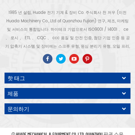
기록을 작성합니다. , 원격 네트워
크 제어가 현실이됩니다. 5. 에너
1985 년 설립, Huade 전기 기계 & 장비 Co. 주식회사 천 저우 (이전
지 하이라이트 저장높은 체적 효
율 스크류 에어 엔드를 사용하여
Huada Machinery Co., Ltd of Quanzhou Fujian) 연구, 제조, 마케팅
압축 및 팽창 에너지 손실의 과정
및 서비스의 통합입니다. 하이테크 기업으로서 ISO9001 / 14001 、 ce
을 피하고 저압 스크류 압축기는
에너지를 더 많이 절약합니다 30
、 로시 、 ETL 、 CQC 、 ccc 품질 및 안전 인증, 첨단 기업 인증 등 공
%, 에너지 절약 효과가 현저합니
기 압축기 시스템 및 장비에는 스크류 유형, 원심 분리기 유형, 오일 프리,
다. 에너지를 절약 할 수 있습니
스크롤 유형, 피스톤 유형, 건조기, 필터, 배수기, 완전한 공기 압축기 생산
다. 년. 모델 LGL-175-3 방전 압력
(Mpa) 0.3 공기 배달 (m³ /
라인 등이 포함됩니다. 보다 300 가지 유형의 공기 압축기 산업 전문가
min) 45 전력 (kW) 132 배기 인
우리 회사는 보다 30 년 경력 from 압력 용기, 전기 모터, 정밀 부품 가공
터페이스 DN160 소음 레벨 (dB
핫 태그
(A)) 78 ± 3 치수 (mm) 4000
및 장비에 대한 최고의 부품 주조 조립. 또한 우리 회사는 영구 자석 서보
* 2150 * 2400 무게 (kg) 4200
모터의 자체 핵심 프로세스를 개발하고 관련 기술 특허를 획득하여 국가
1 、 회사 이점 천 저우 Huade 전
제품
에너지 절약 및 환경 보호 기술 발전에 기여했습니다. 우리 자신의 브랜
기 기계 & 장비 유한 (주) 복건
prc (이전 Quanzhou Fujian
드 공기 압축기를 기대하십시오, ODM / OEM 수락입니다.
문의하기
Province Huada Machinery
Co., Ltd)는 서해안 도시
Quanzhou.Our 회사는 국내 최
대 규모의 공기 압축기 전문 제조
업체 중 하나이며 장비는 현재 가
© HUADE MECHANICAL & EQUIPMENT CO.,LTD..QUANZHOU 판권 소유