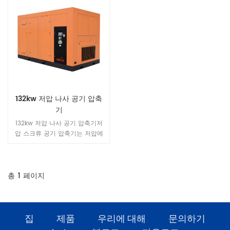
132kw 저압 나사 공기 압축
기
132kw 저압 나사 공기 압축기저
압 스크류 공기 압축기는 저압에
서 작동하며, 힘이 작고 열이 적은
부품 부하가 적습니다. 압축기 더
안정적이고 신뢰할 수 있으며 더
긴 수명 1. 높음 신뢰성 원래 에어
총
1
페이지
엔드 뛰어난 새로운 세대의 스크
류 로터. 성능, 안정적인 작동, 내
부 압축률 자동 조정 배기 압력 범
위 0.2 ~ 0.5 Mpa , 전력의 최적
집
제품
우리에 대해
문의하기
비율 (에너지 효율) 유지. 받는 사