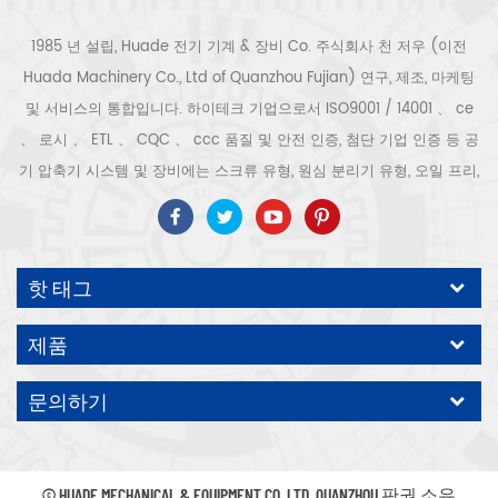
1985 년 설립, Huade 전기 기계 & 장비 Co. 주식회사 천 저우 (이전
Huada Machinery Co., Ltd of Quanzhou Fujian) 연구, 제조, 마케팅
및 서비스의 통합입니다. 하이테크 기업으로서 ISO9001 / 14001 、 ce
、 로시 、 ETL 、 CQC 、 ccc 품질 및 안전 인증, 첨단 기업 인증 등 공
기 압축기 시스템 및 장비에는 스크류 유형, 원심 분리기 유형, 오일 프리,
스크롤 유형, 피스톤 유형, 건조기, 필터, 배수기, 완전한 공기 압축기 생산
라인 등이 포함됩니다. 보다 300 가지 유형의 공기 압축기 산업 전문가
우리 회사는 보다 30 년 경력 from 압력 용기, 전기 모터, 정밀 부품 가공
핫 태그
및 장비에 대한 최고의 부품 주조 조립. 또한 우리 회사는 영구 자석 서보
모터의 자체 핵심 프로세스를 개발하고 관련 기술 특허를 획득하여 국가
제품
에너지 절약 및 환경 보호 기술 발전에 기여했습니다. 우리 자신의 브랜
드 공기 압축기를 기대하십시오, ODM / OEM 수락입니다.
문의하기
© HUADE MECHANICAL & EQUIPMENT CO.,LTD..QUANZHOU 판권 소유