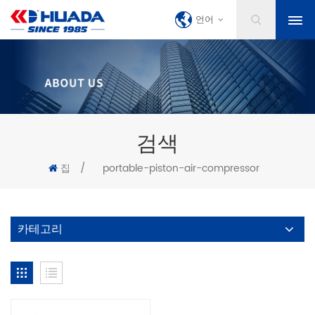
언어
검색
집
/
portable-piston-air-compressor
카테고리