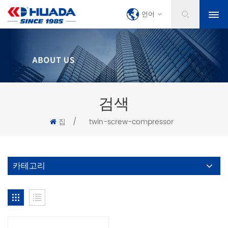
언어
검색
집
/
twin-screw-compressor
카테고리