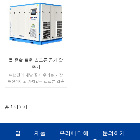
물 윤활 트윈 스크류 공기 압
축기
수년간의 개발 끝에 우리는 가장
혁신적이고 가치있는 스크류 압축
기를 소개하게 된 것을 자랑스럽
게 생각합니다. "GP 시리즈" 로터
윤활유로 물을 사용하여 제품의
많은 장점을 제시합니다.
총
1
페이지
집
제품
우리에 대해
문의하기