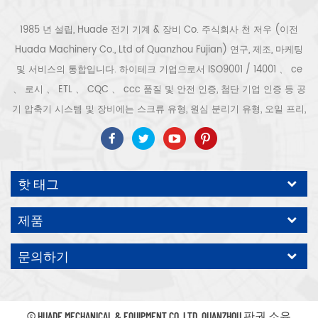
1985 년 설립, Huade 전기 기계 & 장비 Co. 주식회사 천 저우 (이전
Huada Machinery Co., Ltd of Quanzhou Fujian) 연구, 제조, 마케팅
및 서비스의 통합입니다. 하이테크 기업으로서 ISO9001 / 14001 、 ce
、 로시 、 ETL 、 CQC 、 ccc 품질 및 안전 인증, 첨단 기업 인증 등 공
기 압축기 시스템 및 장비에는 스크류 유형, 원심 분리기 유형, 오일 프리,
스크롤 유형, 피스톤 유형, 건조기, 필터, 배수기, 완전한 공기 압축기 생산
라인 등이 포함됩니다. 보다 300 가지 유형의 공기 압축기 산업 전문가
우리 회사는 보다 30 년 경력 from 압력 용기, 전기 모터, 정밀 부품 가공
핫 태그
및 장비에 대한 최고의 부품 주조 조립. 또한 우리 회사는 영구 자석 서보
모터의 자체 핵심 프로세스를 개발하고 관련 기술 특허를 획득하여 국가
제품
에너지 절약 및 환경 보호 기술 발전에 기여했습니다. 우리 자신의 브랜
드 공기 압축기를 기대하십시오, ODM / OEM 수락입니다.
문의하기
© HUADE MECHANICAL & EQUIPMENT CO.,LTD..QUANZHOU 판권 소유