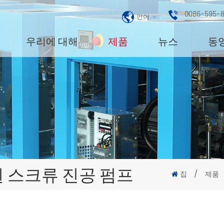
0086-595-
언어
우리에 대해
제품
뉴스
동
윈 스크류 진공 펌프
집
/
제품