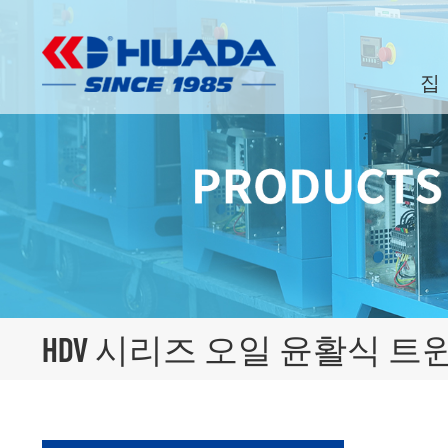
집
HDV 시리즈 오일 윤활식 트