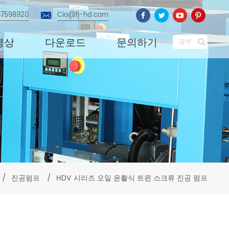
87598920
Cio@fj-hd.com
영상
다운로드
문의하기
검색
/
진공펌프
/
HDV 시리즈 오일 윤활식 트윈 스크류 진공 펌프