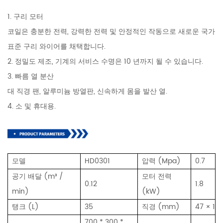
1. 구리 모터
코일은 충분한 전력, 강력한 전력 및 안정적인 작동으로 새로운 국가
표준 구리 와이어를 채택합니다.
2. 정밀도 제조, 기계의 서비스 수명은 10 년까지 될 수 있습니다.
3. 빠름 열 분산
대 직경 팬, 알루미늄 방열판, 신속하게 몸을 발산 열.
4. 소 및 휴대용.
모델
HD0301
압력 (Mpa)
0.7
공기 배달 (m³ /
모터 전력
0.12
1.8
min)
(kW)
탱크 (L)
35
직경 (mm)
47 × 1
700 * 300 *