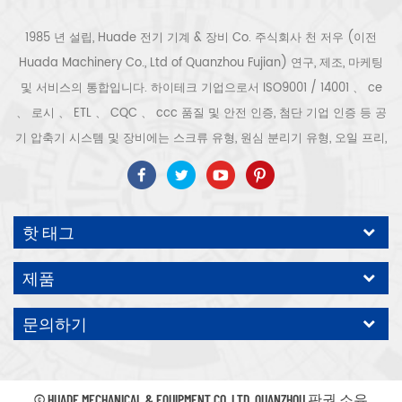
1985 년 설립, Huade 전기 기계 & 장비 Co. 주식회사 천 저우 (이전
Huada Machinery Co., Ltd of Quanzhou Fujian) 연구, 제조, 마케팅
및 서비스의 통합입니다. 하이테크 기업으로서 ISO9001 / 14001 、 ce
、 로시 、 ETL 、 CQC 、 ccc 품질 및 안전 인증, 첨단 기업 인증 등 공
기 압축기 시스템 및 장비에는 스크류 유형, 원심 분리기 유형, 오일 프리,
스크롤 유형, 피스톤 유형, 건조기, 필터, 배수기, 완전한 공기 압축기 생산
라인 등이 포함됩니다. 보다 300 가지 유형의 공기 압축기 산업 전문가
우리 회사는 보다 30 년 경력 from 압력 용기, 전기 모터, 정밀 부품 가공
핫 태그
및 장비에 대한 최고의 부품 주조 조립. 또한 우리 회사는 영구 자석 서보
모터의 자체 핵심 프로세스를 개발하고 관련 기술 특허를 획득하여 국가
제품
에너지 절약 및 환경 보호 기술 발전에 기여했습니다. 우리 자신의 브랜
드 공기 압축기를 기대하십시오, ODM / OEM 수락입니다.
문의하기
© HUADE MECHANICAL & EQUIPMENT CO.,LTD..QUANZHOU 판권 소유