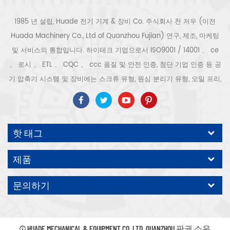
1985 년 설립, Huade 전기 기계 & 장비 Co. 주식회사 천 저우 (이전
Huada Machinery Co., Ltd of Quanzhou Fujian) 연구, 제조, 마케팅
및 서비스의 통합입니다. 하이테크 기업으로서 ISO9001 / 14001 、 ce
、 로시 、 ETL 、 CQC 、 ccc 품질 및 안전 인증, 첨단 기업 인증 등 공
기 압축기 시스템 및 장비에는 스크류 유형, 원심 분리기 유형, 오일 프리,
스크롤 유형, 피스톤 유형, 건조기, 필터, 배수기, 완전한 공기 압축기 생산
라인 등이 포함됩니다. 보다 300 가지 유형의 공기 압축기 산업 전문가
우리 회사는 보다 30 년 경력 from 압력 용기, 전기 모터, 정밀 부품 가공
핫 태그
및 장비에 대한 최고의 부품 주조 조립. 또한 우리 회사는 영구 자석 서보
모터의 자체 핵심 프로세스를 개발하고 관련 기술 특허를 획득하여 국가
제품
에너지 절약 및 환경 보호 기술 발전에 기여했습니다. 우리 자신의 브랜
드 공기 압축기를 기대하십시오, ODM / OEM 수락입니다.
문의하기
© HUADE MECHANICAL & EQUIPMENT CO.,LTD..QUANZHOU 판권 소유