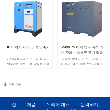
10 마력 나사 식 공기 압축기
55kw 75 마력 영구 자석 가
변 주파수 스크류 공기 압축
기
7.5 kw c 시리즈 스크류 식 공기
다양한 공압 도구, 계기 제어, 인
압축기는 벨트 구동 방식을 채택
쇄, 종이, 석유 화학, 전자 제품, 자
하여 효율적인 동력 전달과 벨트
동차 제조, 고무 타이어 제조, 목공
교체로 유지 보수가 용이하다는
기계, 쌀 가공, 가구 제조, 의류 가
특징을 가지고 있습니다.
공, 질소 생산 및 공기 분리 등과
같은 산업 분야에서 널리 사용됩
총
1
페이지
니다.
집
제품
우리에 대해
문의하기