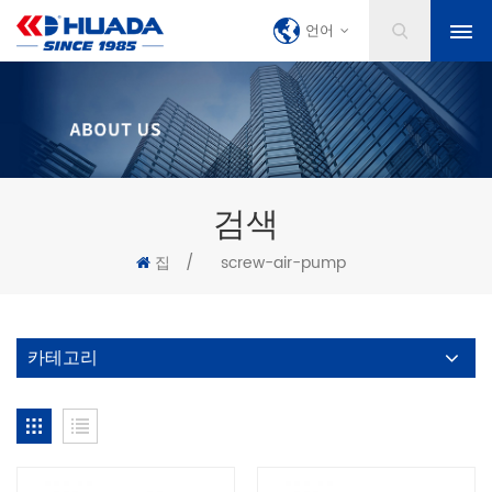
언어
검색
집
/
screw-air-pump
카테고리