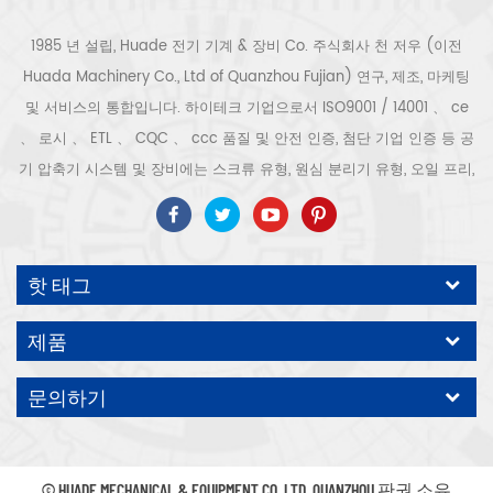
1985 년 설립, Huade 전기 기계 & 장비 Co. 주식회사 천 저우 (이전
Huada Machinery Co., Ltd of Quanzhou Fujian) 연구, 제조, 마케팅
및 서비스의 통합입니다. 하이테크 기업으로서 ISO9001 / 14001 、 ce
、 로시 、 ETL 、 CQC 、 ccc 품질 및 안전 인증, 첨단 기업 인증 등 공
기 압축기 시스템 및 장비에는 스크류 유형, 원심 분리기 유형, 오일 프리,
스크롤 유형, 피스톤 유형, 건조기, 필터, 배수기, 완전한 공기 압축기 생산
라인 등이 포함됩니다. 보다 300 가지 유형의 공기 압축기 산업 전문가
우리 회사는 보다 30 년 경력 from 압력 용기, 전기 모터, 정밀 부품 가공
핫 태그
및 장비에 대한 최고의 부품 주조 조립. 또한 우리 회사는 영구 자석 서보
모터의 자체 핵심 프로세스를 개발하고 관련 기술 특허를 획득하여 국가
제품
에너지 절약 및 환경 보호 기술 발전에 기여했습니다. 우리 자신의 브랜
드 공기 압축기를 기대하십시오, ODM / OEM 수락입니다.
문의하기
© HUADE MECHANICAL & EQUIPMENT CO.,LTD..QUANZHOU 판권 소유