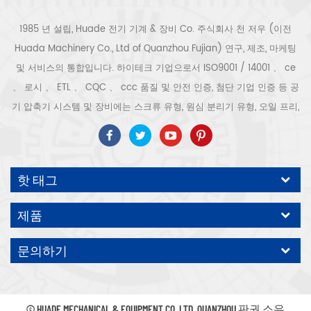
1985 년 설립, Huade 전기 기계 & 장비 Co. 주식회사 천 저우 (이전
Huada Machinery Co., Ltd of Quanzhou Fujian) 연구, 제조, 마케팅
및 서비스의 통합입니다. 하이테크 기업으로서 ISO9001 / 14001 、 ce
、 로시 、 ETL 、 CQC 、 ccc 품질 및 안전 인증, 첨단 기업 인증 등 공
기 압축기 시스템 및 장비에는 스크류 유형, 원심 분리기 유형, 오일 프리,
스크롤 유형, 피스톤 유형, 건조기, 필터, 배수기, 완전한 공기 압축기 생산
라인 등이 포함됩니다. 보다 300 가지 유형의 공기 압축기 산업 전문가
우리 회사는 보다 30 년 경력 from 압력 용기, 전기 모터, 정밀 부품 가공
핫 태그
및 장비에 대한 최고의 부품 주조 조립. 또한 우리 회사는 영구 자석 서보
모터의 자체 핵심 프로세스를 개발하고 관련 기술 특허를 획득하여 국가
제품
에너지 절약 및 환경 보호 기술 발전에 기여했습니다. 우리 자신의 브랜
드 공기 압축기를 기대하십시오, ODM / OEM 수락입니다.
문의하기
© HUADE MECHANICAL & EQUIPMENT CO.,LTD..QUANZHOU 판권 소유