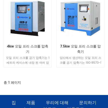
4kw 오일 프리 스크롤 압축
7.5kw 오일 프리 스크롤 압
기
축기
오일 프리 스크롤 공기 압축기는 1
당사에서 생산하는 오일 프리 스
세트의 케이스에 내장 된 여러 압
크롤 공기 압축기는 ISO 8573-1
축기를 통합합니다.다단계 자유
클래스 -0 인증서 from 잘 알려
제어에 의한 풍량 사용에 최적의
진 TUV 사용자 생산의 안전을 보
장치가 작동하여 불필요한 작동을
장하고 유지 보수 비용을 절감하
피하고 에너지 절약을 달성합니
며 마음의 평화를 제공하는 인증
총
1
페이지
다.
기관
집
제품
우리에 대해
문의하기