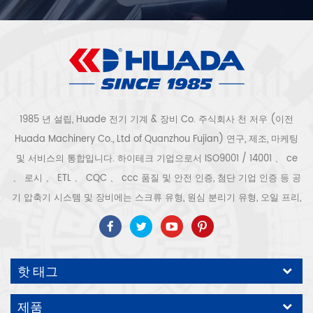
1985 년 설립, Huade 전기 기계 & 장비 Co. 주식회사 천 저우 (이전
Huada Machinery Co., Ltd of Quanzhou Fujian) 연구, 제조, 마케팅
및 서비스의 통합입니다. 하이테크 기업으로서 ISO9001 / 14001 、 ce
、 로시 、 ETL 、 CQC 、 ccc 품질 및 안전 인증, 첨단 기업 인증 등 공
기 압축기 시스템 및 장비에는 스크류 유형, 원심 분리기 유형, 오일 프리,
스크롤 유형, 피스톤 유형, 건조기, 필터, 배수기, 완전한 공기 압축기 생산
라인 등이 포함됩니다. 보다 300 가지 유형의 공기 압축기 산업 전문가
우리 회사는 보다 30 년 경력 from 압력 용기, 전기 모터, 정밀 부품 가공
핫 태그
및 장비에 대한 최고의 부품 주조 조립. 또한 우리 회사는 영구 자석 서보
모터의 자체 핵심 프로세스를 개발하고 관련 기술 특허를 획득하여 국가
제품