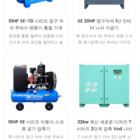
10HP SE-TD 시리즈 영구 자
SE 20HP 영구자석 1단 인버
석 주파수 변환기 통합 기계
터 나사 가공기
일체형 통합, 탈착식 맞춤형 디자
SE 영구자석 1단 주파수 변환 스크
인으로 바닥 공간을 절약하고 설
류 공기압축기는 뛰어난 디자인
치가 쉽고 사용이 간편하며 배관
창의성과 컴팩트한 디자인으로 산
설치가 필요 없으며 공기 배출구
뜻한 맛, 고품질의 장인정신을 계
를 연결하고 전원 공급 장치를 연
승한 제품입니다. 충분한 소재와
결하기만 하면 됩니다. 다양한 작
강력한 파워로 곳곳에서 퀄리티와
업 환경을 충족하는 만능 플러그
섬세함을 보여주며, 컬러, 디자인,
앤 플레이.
소재 등 디테일 하나하나까지 완
벽하게 표현해줍니다. 동일한 동
력 기계와 비교하여 볼륨이 40%
최적화되었으며 이는 공기 역학과
재료 공학의 첨단 기술 조합입니
다.
10HP SE 시리즈 이동식 스크
22kw 최신 새로운 디자인 T
류 공기 압축기
시리즈 2단계 압축 Vsd 나사
공기 압축기
SE 시리즈 영구 자석 가변 주파수
T 시리즈 영구 자석 2단 압축 스