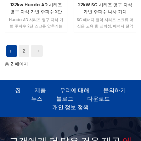
132kw Huada AD 시리즈
22kW SC 시리즈 영구 자석
영구 자석 가변 주파수 2단
가변 주파수 나사 기계
스크류 압축기
Huada AD 시리즈 영구 자석 가
SC 에너지 절약 시리즈 스크류 머
변 주파수 2단 스크류 압축기는
신은 고유 한 신뢰성, 에너지 절약
작은 모터 회전 관성, 넓은 작동
및 조용함으로 1 단계 에너지 효율
주파수, 고성능 및 긴 수명의 특성
을 달성합니다 전반적인 설계는
을 갖는 특수 고성능 모터 설계를
간단하며 다양한 업무 환경에 적
2
채택합니다.
응하여 다양한 산업의 가스 요구
1
를 충족시킬 수 있습니다.
총
2
페이지
집
제품
우리에 대해
문의하기
뉴스
블로그
다운로드
개인 정보 정책
고객에게 더 많은 것을 제공
에