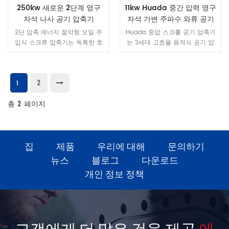
자격 증명서 우리 합격 ISO 9001
250kw 새로운 2단계 영구
11kw Huada 중간 압력 영구
: 2015 、 ISO 14001 : 2015 、
자석 나사 공기 압축기
자석 가변 주파수 와류 공기
IATF16949 : 2016 인증. 대부분
압축기
2단 압축 에너지 절약형 오일 주
Huada 중압 스크롤 공기 압축기
제품의 CE 、 RoHS 、 TUV 、
입식 스크류 압축기는 독특한 호
는 3세대 고효율 용적식 공기 압
3C 、 CNAS 、 CQC 권위있는
스트 설계를 가지고 있습니다. 단
축기입니다. 동일한 용량의 왕복
기관을 통한 인증. 4 、 글로벌 파
일 스테이지 오일 주입식 스크류
동식 압축기에 비해 크기가 작고,
터 우리 공기 압축기는 전 세계에
공기 압축기의 모든 장점을 가질
가볍고, 효율이 높습니다.
방출되고 더 많은 국가로 수출됩
2
뿐만 아니라 각 스테이지의 낮은
1
니다. 100 개 국가 및 지역, 장기적
압축비, 로터와 베어링에 가해지
으로 안정적인 협력 관계 유지 연
총
는 작은 힘, 대형 로터로 인해 보
2
페이지
간 traning 글로벌 에이전트 및
다 안정적이고 에너지 절약적인
애프터 서비스 엔지니어, 최신 제
작동이 가능합니다. 직경과 저속.
품, 신기술, 신소재, 신 공예를 마
스터하여 가장 발전하는 고품질
집
제품
우리에 대해
문의하기
제품 서비스를 제공합니다.
뉴스
블로그
다운로드
개인 정보 정책
고객에게 더 많은 것을 제공
에