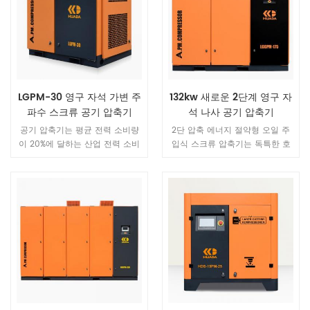
장 진보 된 현재입니다. 그리고 우
리 회사는 혁신적이고 첨단 기술
입니다 enterprise.We 일련의 피
스톤 및 스크류 공기 압축기를 개
발, 설계 및 생산하는 전문 기업.
회사는 인증 ISO9001 : 2000, 중
국 범용 기계 인증 및 ccc 인증,
LGPM-30 영구 자석 가변 주
132kw 새로운 2단계 영구 자
CE 인증, CQC 인증 및 ETL 의 품
파수 스크류 공기 압축기
석 나사 공기 압축기
질 테스트를 획득했습니다.
공기 압축기는 평균 전력 소비량
2단 압축 에너지 절약형 오일 주
certification.In 2002 년, 우리는
이 20%에 달하는 산업 전력 소비
입식 스크류 압축기는 독특한 호
독일에있는 공기 끝 제조자와 협
에 있어서 "전력 호랑이"입니다. 동
스트 설계를 가지고 있습니다. 단
력했습니다 GHH-RAND 및
일한 양의 전기를 사용하여 더 많
일 스테이지 오일 주입식 스크류
ROTORCOMP 및 AERZEN 생산 개
은 공기를 생산하고 사용자가 에
공기 압축기의 모든 장점을 가질
선 기술. 그리고 생산 업데이트, 품
너지를 절약하도록 돕는 방법은
뿐만 아니라 각 스테이지의 낮은
질 및 글로벌 판매는 항상 우리 회
무엇입니까? 우리는 일련의 노력
압축비, 로터와 베어링에 가해지
사의 시장 전략입니다. 2 、 워크
과 연구를 진행해 왔으며 중요한
는 작은 힘, 대형 로터로 인해 보
샵 & 장비 우리 고급 공기 압축기
진전을 이루었습니다. 당사가 개
다 안정적이고 에너지 절약적인
생산 장비와 완벽한 생산 line.We
발한 영구자석 가변 주파수 스크
작동이 가능합니다. 직경과 저속.
전체 생산 공정에 걸쳐 엄격한 품
류 압축기는 원래의 작업 효율성
질 관리 절차를 실행하십시오.
을 보장하면서 사용자의 전기를
from 원자재 조달, 부품 가공, 기
약 40% 절약해 줍니다.
계 조립, 시험용 기계 ' 성능. 3 、