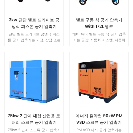
람 오랜 시간 동안 가장 낮은 운영
비용을 보장합니다. 2. 높음 효율
모터모터 쉘 디자인의 최적화, 모
3kw 단단 벨트 드라이브 공
벨트 구동 식 공기 압축기
든 디자인은 국제 표준, 혁신적인
냉식 피스톤 공기 압축기
With 172L 탱크
로터 디자인과 일치하므로 모터
전력 손실이 40 % 감소하고 광범
단단 벨트 드라이브 공냉식 피스
헤비 듀티 벨트 구동 식 공기 압축
위한 전압 적응으로 압축기가 더
톤 공기 압축기는 가정, 상점 또는
기는 공장, 자동화 시스템, 자동차
많은 에너지를 절약하고 기압이
작업 현장에서 다재다능한 전문가
정비, 도장, 장식 및 기타 산업에
더 많습니다. 상수. 3. 오일 필터로
및 진지한 DIY 작업자를 위해 설
적합한 큰 풍량과 고압을 가지고
터리 필터를 사용하여 윤활유의
계되었습니다 .It 충격 건, 래칫, 그
있습니다.
불순물을 완전히 걸러 내고 내부
라인더, 드릴, 네 일러, 페인트 분
온도 조절 밸브를 가지고 지역 온
무기, 샌더 등에 동력을 공급할 수
도에 적응하여 윤활유 및 오일 압
있습니다.
력의 품질을 보장하고 교체하기
쉽고 오일 걱정없이 4. 지능 터치
스크린 운영 체제컴퓨터 플랫폼
컨트롤러를 사용하여 공기 압축기
의 열두 문 품질의 작동 매개 변수
를 조정하고 모니터링합니다. 사
75kw 2 단계 대형 산업용 로
에너지 절약형 90kW PM
전 설정 값이되면 컨트롤러가 자
터리 스크류 공기 압축기
VSD 스크류 공기 압축기
동으로 경고 또는 중지를 보내고
실패 원인을 표시하고 기록 오류
75kw 2 단계 스크류 공기 압축기
PM VSD 나사 공기 압축기는