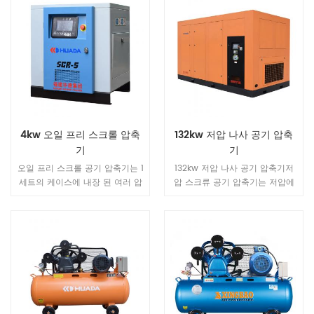
4kw 오일 프리 스크롤 압축
132kw 저압 나사 공기 압축
기
기
오일 프리 스크롤 공기 압축기는 1
132kw 저압 나사 공기 압축기저
세트의 케이스에 내장 된 여러 압
압 스크류 공기 압축기는 저압에
축기를 통합합니다.다단계 자유
서 작동하며, 힘이 작고 열이 적은
제어에 의한 풍량 사용에 최적의
부품 부하가 적습니다. 압축기 더
장치가 작동하여 불필요한 작동을
안정적이고 신뢰할 수 있으며 더
피하고 에너지 절약을 달성합니
긴 수명 1. 높음 신뢰성 원래 에어
다.
엔드 뛰어난 새로운 세대의 스크
류 로터. 성능, 안정적인 작동, 내
부 압축률 자동 조정 배기 압력 범
위 0.2 ~ 0.5 Mpa , 전력의 최적
비율 (에너지 효율) 유지. 받는 사