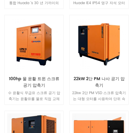
기록을 작성합니다. , 원격 네트워
통합 Huada 's 30 년 가까이의
Huade IE4 IP54 영구 자석 모터
크 제어가 현실이됩니다. 5. 에너
스크류 압축기 연구 개발 및 생산
를 사용하여 더 안전하고 효율적
지 하이라이트 저장높은 체적 효
기술을 중심으로 세계 최고 수준
이며 에너지를 절약합니다. 새로
율 스크류 에어 엔드를 사용하여
의 변위, 글로벌 시장 수요를 능가
운 에너지 절약 구성은 일반적인
압축 및 팽창 에너지 손실의 과정
합니다.최고 성능과 최고 품질의
스크류 공기 압축기보다 40% 더
을 피하고 저압 스크류 압축기는
공기 압축기입니다.
절약됩니다.
에너지를 더 많이 절약합니다 30
%, 에너지 절약 효과가 현저합니
다. 에너지를 절약 할 수 있습니
다. 년. 모델 LGL-175-3 방전 압력
(Mpa) 0.3 공기 배달 (m³ /
min) 45 전력 (kW) 132 배기 인
터페이스 DN160 소음 레벨 (dB
100hp 물 윤활 트윈 스크류
22kW 2단 PM 나사 공기 압
(A)) 78 ± 3 치수 (mm) 4000
* 2150 * 2400 무게 (kg) 4200
공기 압축기
축기
1 、 회사 이점 천 저우 Huade 전
수 윤활식 무급유 스크류 공기 압
22kw 2단 PM VSD 스크류 압축기
기 기계 & 장비 유한 (주) 복건
축기는 윤활유를 물로 직접 교체
는 대형 모터를 사용하여 단위 속
prc (이전 Quanzhou Fujian
하고 윤활, 냉각, 밀봉 및 소음 감
도를 줄이고 2000RPM의 최대 부
Province Huada Machinery
소의 4 가지 기능을 실현할 수 있
하 속도는 더 조용한 보장입니다.
Co., Ltd)는 서해안 도시
으며 배출되는 물은 무공해 환경
새로운 공기 덕트 구조 설계로 전
Quanzhou.Our 회사는 국내 최
친화적입니다.
체 공기 덕트 압력 차이, 구조가
대 규모의 공기 압축기 전문 제조
더 아름답습니다.
업체 중 하나이며 장비는 현재 가