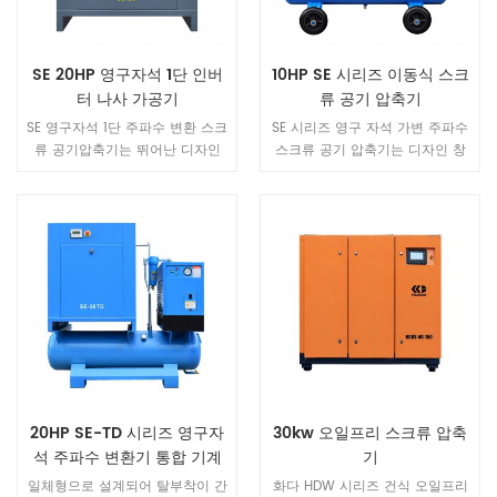
SE 20HP 영구자석 1단 인버
10HP SE 시리즈 이동식 스크
터 나사 가공기
류 공기 압축기
SE 영구자석 1단 주파수 변환 스크
SE 시리즈 영구 자석 가변 주파수
류 공기압축기는 뛰어난 디자인
스크류 공기 압축기는 디자인 창
창의성과 컴팩트한 디자인으로 산
의성이 뛰어난 제품입니다. 동일
뜻한 맛, 고품질의 장인정신을 계
한 동력 장치와 비교하여 볼륨이
승한 제품입니다. 충분한 소재와
40% 최적화되어 컴팩트한 디자인
강력한 파워로 곳곳에서 퀄리티와
으로 맛을 새롭게 하고 고품질 기
섬세함을 보여주며, 컬러, 디자인,
술로 독창성을 계승합니다. 소재
소재 등 디테일 하나하나까지 완
는 힘이 넘치며 곳곳에서 품질과
벽하게 표현해줍니다. 동일한 동
정교함을 보여주며, 모든 디테일
력 기계와 비교하여 볼륨이 40%
이 컬러, 디자인, 소재를 완벽하게
최적화되었으며 이는 공기 역학과
표현합니다.
재료 공학의 첨단 기술 조합입니
다.
20HP SE-TD 시리즈 영구자
30kw 오일프리 스크류 압축
석 주파수 변환기 통합 기계
기
일체형으로 설계되어 탈부착이 간
화다 HDW 시리즈 건식 오일프리