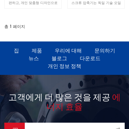
편하고, 개인 맞춤형 디자인으로
스크류 압축기는 독일 기술 오일
바닥 공간을 절약하며, 설치와 사
프리 에어엔드를 채택하여 독일
용이 간편하고 배관 설치가 필요
TUV CLASS 0 오일프리 인증을
없습니다. 공기 배출구와 전원 공
통과한 환경친화적이고 에너지 효
급 장치만 연결하면 사용할 수 있
율적인 오일프리 스크류 기계로
총
1
페이지
습니다. 다양한 작업 환경에 맞춰
압축 공기 품질이 우수합니다. 생
플러그 앤 플레이 방식으로 사용
산된 제품은 원래 등급 기준을 초
할 수 있습니다.
과합니다. "ISO8573-1"의 표준을
따르며 더욱 엄격한 공기 기준을
집
제품
우리에 대해
문의하기
충족합니다. 순도 수준
뉴스
블로그
다운로드
"lSO8573-1 Class0".고객의 요구
개인 정보 정책
사항을 충족합니다. 고품질 압축
공기에 대한 요구 사항 및 공기 청
정도의 품질과 안전성을 보장합니
다.
고객에게 더 많은 것을 제공
에
너지 효율