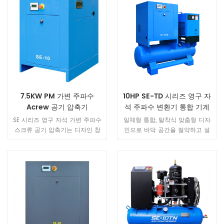
7.5KW PM 가변 주파수
10HP SE-TD 시리즈 영구 자
Acrew 공기 압축기
석 주파수 변환기 통합 기계
SE 시리즈 영구 자석 가변 주파수
일체형 통합, 탈착식 맞춤형 디자
스크류 공기 압축기는 디자인 창
인으로 바닥 공간을 절약하고 설
의성이 뛰어난 제품입니다. 동일
치가 쉽고 사용이 간편하며 배관
한 동력 장치와 비교하여 볼륨이
설치가 필요 없으며 공기 배출구
40% 최적화되어 컴팩트한 디자인
를 연결하고 전원 공급 장치를 연
으로 맛을 새롭게 하고 고품질 기
결하기만 하면 됩니다. 다양한 작
술로 독창성을 계승합니다. 소재
업 환경을 충족하는 만능 플러그
는 힘이 넘치며 곳곳에서 품질과
앤 플레이.
정교함을 보여주며, 모든 디테일
이 컬러, 디자인, 소재를 완벽하게
표현합니다.