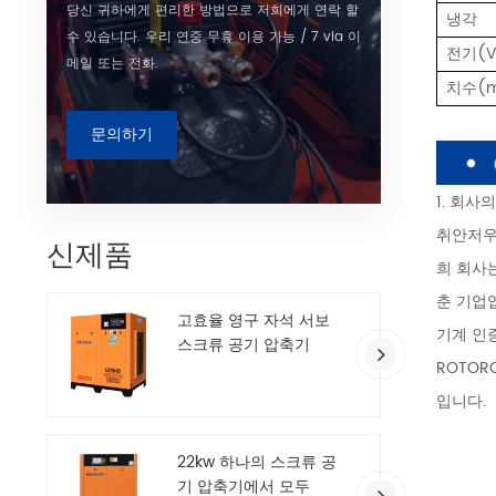
당신 귀하에게 편리한 방법으로 저희에게 연락 할
냉각
수 있습니다. 우리 연중 무휴 이용 가능 / 7 via 이
전기(V
메일 또는 전화.
치수(
문의하기
1. 회사
취안저우
신제품
희 회사
춘 기업입
고효율 영구 자석 서보
기계 인증
스크류 공기 압축기
ROTOR
입니다.
22kw 하나의 스크류 공
기 압축기에서 모두