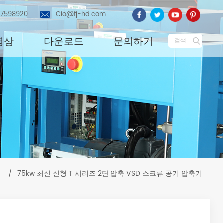
87598920
Cio@fj-hd.com
영상
다운로드
문의하기
검색
기
/
75kw 최신 신형 T 시리즈 2단 압축 VSD 스크류 공기 압축기