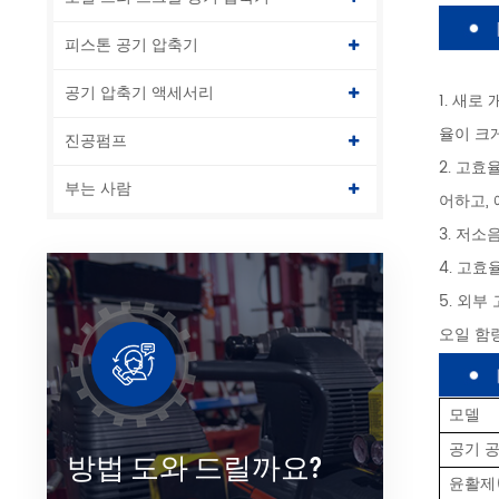
피스톤 공기 압축기
공기 압축기 액세서리
1. 새
율이 크
진공펌프
2. 고효
부는 사람
어하고,
3. 저소
4. 고
5. 외
오일 함
모델
공기 공
방법 도와 드릴까요?
윤활제(