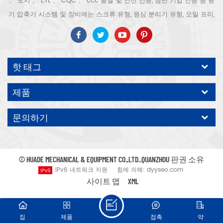
、 로시 、 ETL 、 CQC 、 ccc 품질 및 안전 인증, 첨단 기업 인증 등 공
기 압축기 시스템 및 장비에는 스크류 유형, 원심 분리기 유형, 오일 프리,
스크롤 유형, 피스톤 유형, 건조기, 필터, 배수기, 완전한 공기 압축기 생산
라인 등이 포함됩니다. 보다 300 가지 유형의 공기 압축기 산업 전문가
우리 회사는 보다 30 년 경력 from 압력 용기, 전기 모터, 정밀 부품 가공
핫 태그
및 장비에 대한 최고의 부품 주조 조립. 또한 우리 회사는 영구 자석 서보
모터의 자체 핵심 프로세스를 개발하고 관련 기술 특허를 획득하여 국가
제품
에너지 절약 및 환경 보호 기술 발전에 기여했습니다. 우리 자신의 브랜
드 공기 압축기를 기대하십시오, ODM / OEM 수락입니다.
문의하기
© HUADE MECHANICAL & EQUIPMENT CO.,LTD..QUANZHOU 판권 소유
IPv6 네트워크 지원
힘에 의해:
dyyseo.com
사이트 맵
XML
집
제품
접촉
약