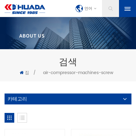
언어
검색
집
/
air-compressor-machines-screw
카테고리