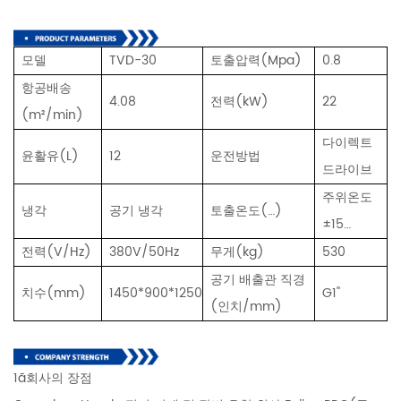
모델
TVD-30
토출압력(Mpa)
0.8
항공배송
4.08
전력(kW)
22
(m²/min)
다이렉트
윤활유(L)
12
운전방법
드라이브
주위온도
냉각
공기 냉각
토출온도(…)
±15…
전력(V/Hz)
380V/50Hz
무게(kg)
530
공기 배출관 직경
치수(mm)
1450*900*1250
G1''
(인치/mm)
1ã회사의 장점