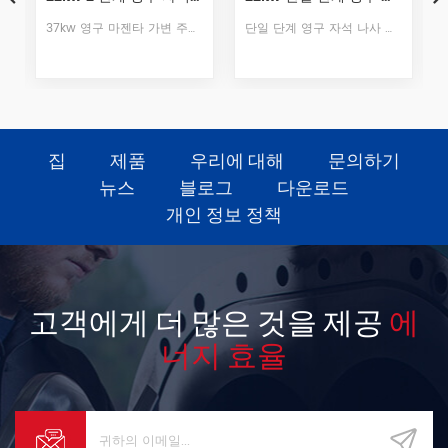
단일 단계 영구 자석 나사 공기 압축기 사용 고강도 NdFeB (네오디뮴 철 붕소) 자성 강, 고 자기 에너지 제품 및 보자력 / NdFeB 자기 강철, 희토류 영구 자석 모터는 작은 크기, 경량, 고효율, 좋은 특성 등, 일련의 장점을 가지고 있습니다.
37kw 영구 마젠타 가변 주파수 압축기는 고효율 절전 machine.It FEM 안정성 및 신뢰성을 보장하기위한 강도 분석 고장이없고 저소음, 장수명으로 장기 운전을 실현합니다.
집
제품
우리에 대해
문의하기
뉴스
블로그
다운로드
개인 정보 정책
고객에게 더 많은 것을 제공
에
너지 효율