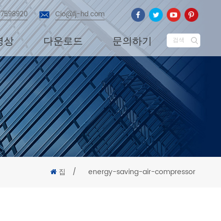
87598920
Cio@fj-hd.com
영상
다운로드
문의하기
검색
집
/
energy-saving-air-compressor