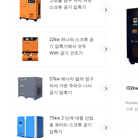
고효율 영구 자석 서보
비, 로
스크류 공기 압축기
로 인해
22kw 하나의 스크류 공
기 압축기에서 모두
With 공기 건조기
37kw 에너지 절약 영구
자석 가변 주파수 나사
132k
공기 압축기
Huad
크류 압
파수, 
75kw 2 단계 대형 산업
용 로터리 스크류 공기
압축기