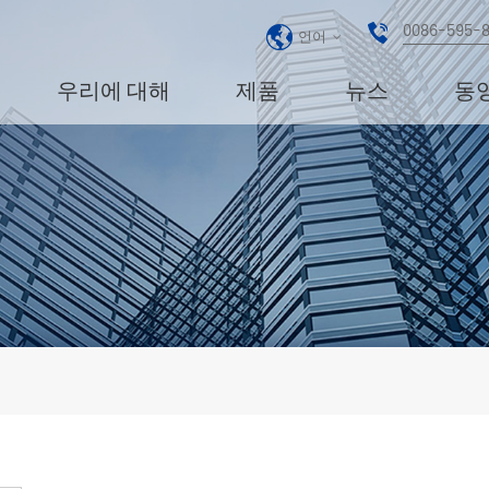
0086-595-
언어
우리에 대해
제품
뉴스
동