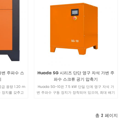
 가변 주파수 스
Huada SG 시리즈 단단 영구 자석 가변 주
기
파수 스크류 공기 압축기
공급 용량 1.20 m
Huada SG-10은 7.5 kW 단일 단계 영구 자석 가
파수 장치를 갖추고
변 주파수 구동 장치가 장착되어 있으며, 최대 배기
팩트한 설계로 소음
용량 1.2 m³ /min(0.7 MPa 기준), 소형 설치 면적
규모 작업장, 자동
(630 × 630 × 800 mm), 그리고 무게가 단 90
에 이상적인 공기
kg에 불과한 경량 설계를 특징으로 합니다. 자동차
총
2
페이지
니다.
부품 및 수리점, 소규모 가공, 농업 관개와 같은 용
도의 뛰어난 가성비 옵션입니다.