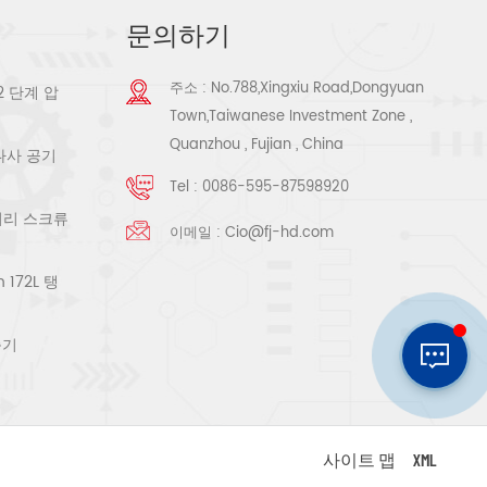
문의하기
주소 : No.788,Xingxiu Road,Dongyuan
2 단계 압
Town,Taiwanese Investment Zone ,
Quanzhou , Fujian , China
 나사 공기
Tel :
0086-595-87598920
로터리 스크류
이메일 :
Cio@fj-hd.com
172L 탱
축기
사이트 맵
XML