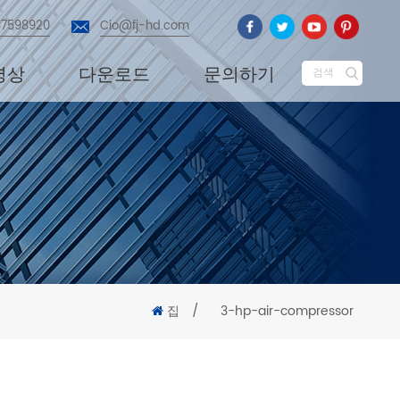
87598920
Cio@fj-hd.com
영상
다운로드
문의하기
검색
집
/
3-hp-air-compressor