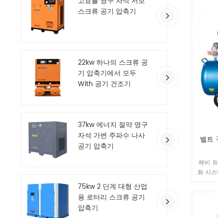
고효율 영구 자석 서보
는 고성
스크류 공기 압축기
열 보호 
성과 안
으로 테
하기위한
실린더.
HS250
22kw 하나의 스크류 공
0.2
기 압축기에서 모두
(mm) 6
With 공기 건조기
게 (k
기
Quanzh
Co., 
37kw 에너지 절약 영구
국내 
자석 가변 주파수 나사
하나이며
벨트 
공기 압축기
리고 
ente
헤비 듀
축기를 
화 시스
인증 I
적합
ccc 인
75kw 2 단계 대형 산업
트를 획득했
용 로터리 스크류 공기
는 독
압축기
GHH-R