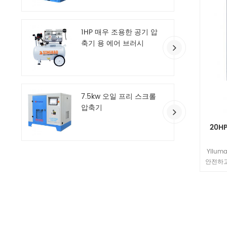
선 기술
매는 항
샵 & 
1HP 매우 조용한 공기 압
벽한 생
축기 용 에어 브러시
품질 관
달, 부품
자격 증
14001
제품의 
7.5kw 오일 프리 스크롤
CQC 
압축기
터 우리
은 국가
20H
적으로 
로벌 에
품, 신
Yilu
전하
안전하고
유한 모
있습니다