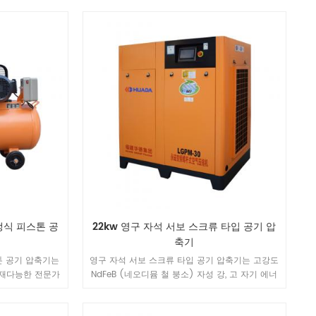
선택할 수 있으며
있습니다.
냉식 피스톤 공
22kw 영구 자석 서보 스크류 타입 공기 압
축기
톤 공기 압축기는
영구 자석 서보 스크류 타입 공기 압축기는 고강도
다재다능한 전문가
NdFeB (네오디뮴 철 붕소) 자성 강, 고 자기 에너
계되었습니다 .It
지 제품 및 보자력 / NdFeB 자기 강철, 희토류 영
 일러, 페인트 분무
구 자석 모터는 소형, 경량, 고효율, 우수한 특성 등