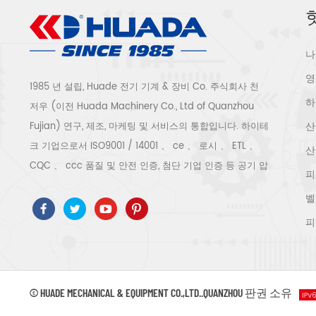
나
영
1985 년 설립, Huade 전기 기계 & 장비 Co. 주식회사 천
하
저우 (이전 Huada Machinery Co., Ltd of Quanzhou
산
Fujian) 연구, 제조, 마케팅 및 서비스의 통합입니다. 하이테
크 기업으로서 ISO9001 / 14001 、 ce 、 로시 、 ETL 、
산
CQC 、 ccc 품질 및 안전 인증, 첨단 기업 인증 등 공기 압
피
축기 시스템 및 장비에는 스크류 유형, 원심 분리기 유형, 오
벨
일 프리, 스크롤 유형, 피스톤 유형, 건조기, 필터, 배수기, 완
피
전한 공기 압축기 생산 라인 등이 포함됩니다. 보다 300 가
지 유형의 공기 압축기 산업 전문가 우리 회사는 보다 30
년 경력 from 압력 용기, 전기 모터, 정밀 부품 가공 및 장비
에 대한 최고의 부품 주조 조립. 또한 우리 회사는 영구 자
© HUADE MECHANICAL & EQUIPMENT CO.,LTD..QUANZHOU 판권 소유
석 서보 모터의 자체 핵심 프로세스를 개발하고 관련 기술