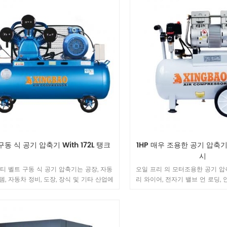
능 펌프 및 모터 compressor.our 모터는
기, 샌더 등에 동력을 공급할 
systerm. 2.100 % 출하 전 각 제품의 신뢰
전성을 확인하기 위해 공장에서 최대 압력
스트했습니다. 3. 금속 벨트와 바퀴를 보호
 커버 4. 캐스트 강도와 내구성을위한 철
 5. 낮음 부드러운 작동을위한 진동. 모델
8 압력 (Mpa) 0.7 공기 배달 (m³ / min)
5 모터 전력 (kW) 2.2 탱크 (L) 96 직경
5 × 2 치수 (mm) 1140 * 490 * 870 무
g) 97 1 、 회사 이점 천 저우 Huade 전기
계 & 장비 유한 (주) 복건 prc (이전
ou Fujian Province Huada Machinery
Ltd)는 서해안 도시 Quanzhou.Our 회사는
최대 규모의 공기 압축기 전문 제조업체 중
 장비는 현재 가장 진보 된 현재입니다. 그
구동 식 공기 압축기 With 172L 탱크
1HP 매우 조용한 공기 압축기
우리 회사는 혁신적이고 첨단 기술입니다
시
rprise.We 일련의 피스톤 및 스크류 공기 압
티 벨트 구동 식 공기 압축기는 공장, 자동
오일 프리 의 모터조용한 공기 압축
개발, 설계 및 생산하는 전문 기업. 회사는
템, 자동차 정비, 도장, 장식 및 기타 산업에
리 와이어, 전자기 밸브 언 로딩,
SO9001 : 2000, 중국 범용 기계 인증 및
한 큰 풍량과 고압을 가지고 있습니다.
능. 그것 구성 요소가 모두 
증, CE 인증, CQC 인증 및 ETL 의 품질 테스
components.It 치과 및 식품과
습니다. certification.In 2002 년, 우리
사항이 높은 산업에 적합합니다 .It
일에있는 공기 끝 제조자와 협력했습니다
레이 페인팅, 과학 연구, 타이어 
AND 및 ROTORCOMP 및 AERZEN 생산 개