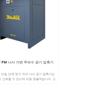
타 분야에도 널리 적용됩니다.당신
. 그리고 생산 업데이트, 품질 및 글로벌 판
우미입니다.
상 우리 회사의 시장 전략입니다. 2 、 워크
장비 우리 고급 공기 압축기 생산 장비와 완
산 line.We 전체 생산 공정에 걸쳐 엄격한
리 절차를 실행하십시오. from 원자재 조
 가공, 기계 조립, 시험용 기계 ' 성능. 3 、
명서 우리 합격 ISO 9001 : 2015 、 ISO
 : 2015 、 IATF16949 : 2016 인증. 대부분
CE 、 RoHS 、 TUV 、 3C 、 CNAS 、
권위있는 기관을 통한 인증. 4 、 글로벌 파
 공기 압축기는 전 세계에 방출되고 더 많
로 수출됩니다. 100 개 국가 및 지역, 장기
P PM 나사 가변 주파수 공기 압축기
안정적인 협력 관계 유지 연간 traning 글
이전트 및 애프터 서비스 엔지니어, 최신 제
기술, 신소재, 신 공예를 마스터하여 가장 발
ma 단일 단계 영구 자석 나사 공기 압축기는
는 고품질 제품 서비스를 제공합니다.
 신뢰할 수 있으며 비용 효율적입니다. 고
터 기술 이점은 40%의 에너지를 절약할 수
. 중소 규모 기업을 위해 설계 및 제조되었
습니다.