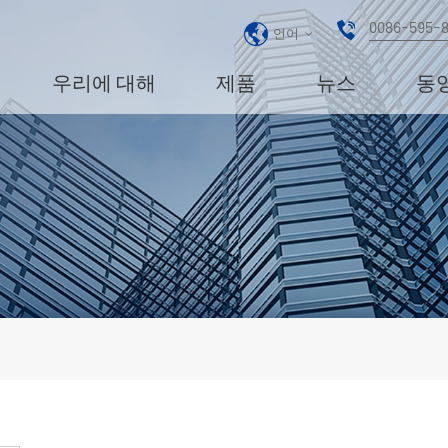
0086-595-
언어
우리에 대해
제품
뉴스
동