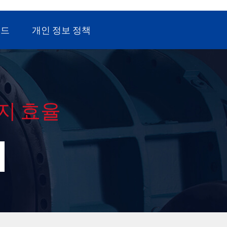
인증 및 ccc 인증, CE 인증, CQC 인증 및 ETL 의
품질 테스트를 획득했습니다. certification.In
로드
개인 정보 정책
2002 년, 우리는 독일에있는 공기 끝 제조자와 협
력했습니다 GHH-RAND 및 ROTORCOMP 및
AERZEN 생산 개선 기술. 그리고 생산 업데이트, 품
질 및 글로벌 판매는 항상 우리 회사의 시장 전략
입니다. 2 、 워크샵 & 장비 우리 고급 공기 압축기
생산 장비와 완벽한 생산 line.We 전체 생산 공정
에 걸쳐 엄격한 품질 관리 절차를 실행하십시오.
from 원자재 조달, 부품 가공, 기계 조립, 시험용 기
지 효율
계 ' 성능. 3 、 자격 증명서 우리 ISO 를 통과했습
니다. 9001 : 2015 、 ISO 14001 : 2015 、
IATF16949 : 2016 인증. 대부분 제품의 CE 、
RoHS 、 TUV 、 3C 、 CNAS 、 CQC 권위있는
기관을 통한 인증. 4 、 글로벌 파트너 우리 공기
압축기는 전 세계로 방출되고 더 많은 제품으로 수
출됩니다. 100 개 국가 및 지역, 장기적으로 안정적
인 협력 관계 유지 연간 traning 글로벌 에이전트
및 애프터 서비스 엔지니어, 최신 제품, 신기술, 신
소재, 신 공예를 마스터하여 가장 발전하는 고품질
제품 서비스를 제공합니다.