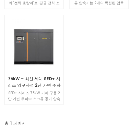
의 "전력 호랑이"로, 평균 전력 소
류 압축기는 2개의 독립된 압축
비량의 20%에 달합니다. 동일한
유닛을 포함하는 새로운 유형의 2
전력으로 더 많은 공기를 생산하
단 스크류 메인 엔진을 채택하여
고 사용자의 에너지 절감을 어떻
회전자의 내부 구조를 최적화하고
게 도울 수 있을까요? 저희는 끊
고효율 2단 압축을 통해 세계 최
임없는 노력과 연구를 통해 중요
고 수준의 변위를 제공합니다.
한 돌파구를 마련했습니다. 저희
회사가 개발한 영구 자석 가변 주
파수 스크류 압축기는 원래의 작
동 효율을 유지하면서 사용자의
전력 소비량을 약 40% 절감합니
다.
75kW – 최신 세대 SED+ 시
리즈 영구자석 2단 가변 주파
수 스크류 공기 압축기
SED+ 시리즈 75kW 기어 구동 2
단 가변 주파수 스크류 공기 압축
기는 35% 종합 에너지 효율, 견고
한 IP55 보호 등급, AirLink IoT 기
반 지능형 관리 기능을 갖추고 있
어 중공업 제조, 에너지 및 섬유
총
1
페이지
산업을 위한 효율적이고 에너지를