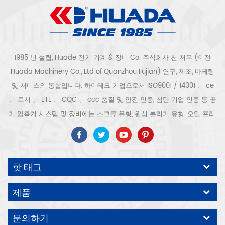
1985 년 설립, Huade 전기 기계 & 장비 Co. 주식회사 천 저우 (이전
Huada Machinery Co., Ltd of Quanzhou Fujian) 연구, 제조, 마케팅
및 서비스의 통합입니다. 하이테크 기업으로서 ISO9001 / 14001 、 ce
、 로시 、 ETL 、 CQC 、 ccc 품질 및 안전 인증, 첨단 기업 인증 등 공
기 압축기 시스템 및 장비에는 스크류 유형, 원심 분리기 유형, 오일 프리,
스크롤 유형, 피스톤 유형, 건조기, 필터, 배수기, 완전한 공기 압축기 생산
라인 등이 포함됩니다. 보다 300 가지 유형의 공기 압축기 산업 전문가
우리 회사는 보다 30 년 경력 from 압력 용기, 전기 모터, 정밀 부품 가공
핫 태그
및 장비에 대한 최고의 부품 주조 조립. 또한 우리 회사는 영구 자석 서보
모터의 자체 핵심 프로세스를 개발하고 관련 기술 특허를 획득하여 국가
제품
에너지 절약 및 환경 보호 기술 발전에 기여했습니다. 우리 자신의 브랜
드 공기 압축기를 기대하십시오, ODM / OEM 수락입니다.
문의하기