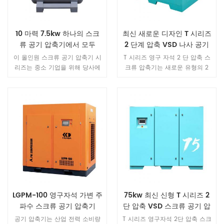
10 마력 7.5kw 하나의 스크
최신 새로운 디자인 T 시리즈
류 공기 압축기에서 모두
2 단계 압축 VSD 나사 공기
With 180L 산소통
압축기
이 올인원 스크류 공기 압축기 시
T 시리즈 영구 자석 2 단 압축 스
리즈는 중소 기업을 위해 당사에
크류 압축기는 새로운 유형의 2
서 설계 및 제조 한 것입니다 .It
단을 채택 두 개의 독립적 인 압축
비용 효율적이며 중소 기업을위한
장치를 포함하는 스크류 주 엔진
안정적이고 효율적인 압축 공기
은 로터의 내부 구조를 최적화하
솔루션을 제공합니다.
고 고효율 2 단 압축은 세계를 제
공합니다최고 수준의 변위.
LGPM-100 영구자석 가변 주
75kw 최신 신형 T 시리즈 2
파수 스크류 공기 압축기
단 압축 VSD 스크류 공기 압
축기
공기 압축기는 산업 전력 소비량
T 시리즈 영구자석 2단 압축 스크