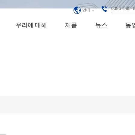
0086-595-
언어
우리에 대해
제품
뉴스
동