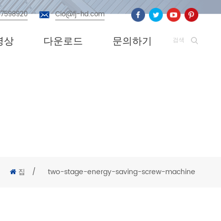
87598920
Cio@fj-hd.com
영상
다운로드
문의하기
검색
집
/
two-stage-energy-saving-screw-machine