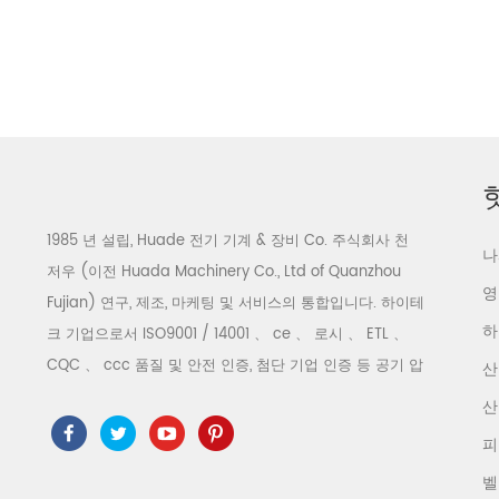
1985 년 설립, Huade 전기 기계 & 장비 Co. 주식회사 천
나
저우 (이전 Huada Machinery Co., Ltd of Quanzhou
영
Fujian) 연구, 제조, 마케팅 및 서비스의 통합입니다. 하이테
하
크 기업으로서 ISO9001 / 14001 、 ce 、 로시 、 ETL 、
CQC 、 ccc 품질 및 안전 인증, 첨단 기업 인증 등 공기 압
산
축기 시스템 및 장비에는 스크류 유형, 원심 분리기 유형, 오
산
일 프리, 스크롤 유형, 피스톤 유형, 건조기, 필터, 배수기, 완
피
전한 공기 압축기 생산 라인 등이 포함됩니다. 보다 300 가
벨
지 유형의 공기 압축기 산업 전문가 우리 회사는 보다 30