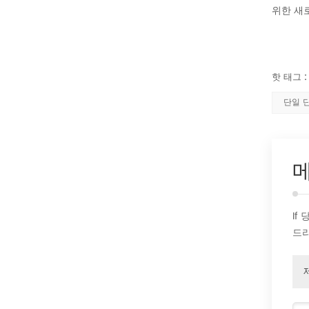
위한 새
핫 태그 
단일 
If
드