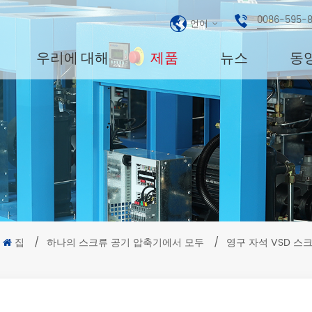
0086-595-
언어
우리에 대해
제품
뉴스
동
집
/
하나의 스크류 공기 압축기에서 모두
/
영구 자석 VSD 스