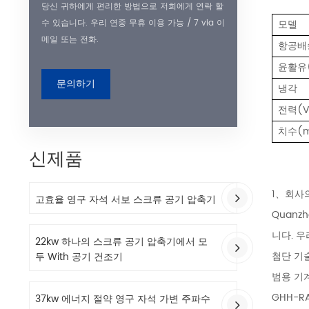
당신 귀하에게 편리한 방법으로 저희에게 연락 할
모델
수 있습니다. 우리 연중 무휴 이용 가능 / 7 via 이
메일 또는 전화.
항공배송
윤활유(
문의하기
냉각
전력(V
치수(
신제품
1、회사
고효율 영구 자석 서보 스크류 공기 압축기
Quanz
니다. 
22kw 하나의 스크류 공기 압축기에서 모
첨단 기술
두 With 공기 건조기
범용 기계
GHH-R
37kw 에너지 절약 영구 자석 가변 주파수