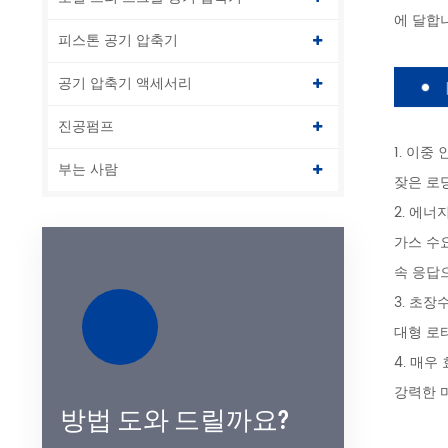
에 달합
피스톤 공기 압축기
공기 압축기 액세서리
진공펌프
1. 이중
부는 사람
잦은 로
2. 에너
가스 수
속 응답
3. 초장
대형 로터
4. 매우
강력한 
방법 도와 드릴까요?