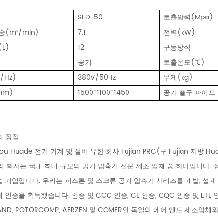
SED-50
토출압력(Mpa)
(m³/min)
7.1
전력(kW)
L)
12
구동방식
공기
토출온도(℃)
/Hz)
380V/50Hz
무게(kg)
mm)
1500*1100*1450
공기 출구 파이프
의 장점
hou Huade 전기 기계 및 설비 유한 회사 Fujian PRC(구 Fujian 지
우리 회사는 국내 최대 규모의 공기 압축기 전문 제조 업체 중 하나입니다.
 기업입니다. 우리는 피스톤 및 스크류 공기 압축기 시리즈를 개발, 설계 및 
 인증을 획득했습니다. 인증 및 CCC 인증, CE 인증, CQC 인증 및 ET
AND, ROTORCOMP, AERZEN 및 COMER인 독일의 에어 엔드 제조