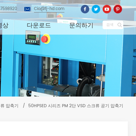
87598920
Cio@fj-hd.com
영상
다운로드
문의하기
검색
크류 압축기
/
50HPSED 시리즈 PM 2단 VSD 스크류 공기 압축기