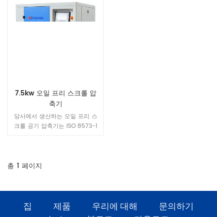
7.5kw 오일 프리 스크롤 압
축기
당사에서 생산하는 오일 프리 스
크롤 공기 압축기는 ISO 8573-1
클래스 -0 인증서 from 잘 알려
진 TUV 사용자 생산의 안전을 보
장하고 유지 보수 비용을 절감하
며 마음의 평화를 제공하는 인증
총
1
페이지
기관
집
제품
우리에 대해
문의하기