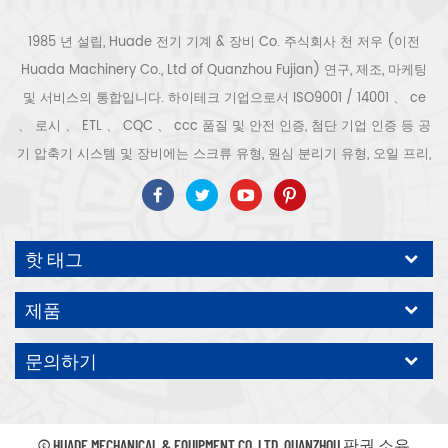
1985 년 설립, Huade 전기 기계 & 장비 Co. 주식회사 천 저우 (이전
Huada Machinery Co., Ltd of Quanzhou Fujian) 연구, 제조, 마케팅
및 서비스의 통합입니다. 하이테크 기업으로서 ISO9001 / 14001 、 ce
、 로시 、 ETL 、 CQC 、 ccc 품질 및 안전 인증, 첨단 기업 인증 등 공
기 압축기 시스템 및 장비에는 스크류 유형, 원심 분리기 유형, 오일 프리,
스크롤 유형, 피스톤 유형, 건조기, 필터, 배수기, 완전한 공기 압축기 생산
라인 등이 포함됩니다. 보다 300 가지 유형의 공기 압축기 산업 전문가
우리 회사는 보다 30 년 경력 from 압력 용기, 전기 모터, 정밀 부품 가공
핫 태그
및 장비에 대한 최고의 부품 주조 조립. 또한 우리 회사는 영구 자석 서보
모터의 자체 핵심 프로세스를 개발하고 관련 기술 특허를 획득하여 국가
제품
에너지 절약 및 환경 보호 기술 발전에 기여했습니다. 우리 자신의 브랜
드 공기 압축기를 기대하십시오, ODM / OEM 수락입니다.
문의하기
© HUADE MECHANICAL & EQUIPMENT CO.,LTD..QUANZHOU 판권 소유