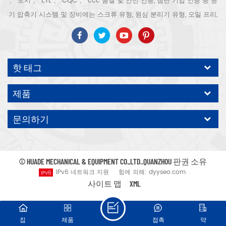
、 로시 、 ETL 、 CQC 、 ccc 품질 및 안전 인증, 첨단 기업 인증 등 공
기 압축기 시스템 및 장비에는 스크류 유형, 원심 분리기 유형, 오일 프리,
스크롤 유형, 피스톤 유형, 건조기, 필터, 배수기, 완전한 공기 압축기 생산
라인 등이 포함됩니다. 보다 300 가지 유형의 공기 압축기 산업 전문가
우리 회사는 보다 30 년 경력 from 압력 용기, 전기 모터, 정밀 부품 가공
핫 태그
및 장비에 대한 최고의 부품 주조 조립. 또한 우리 회사는 영구 자석 서보
모터의 자체 핵심 프로세스를 개발하고 관련 기술 특허를 획득하여 국가
제품
에너지 절약 및 환경 보호 기술 발전에 기여했습니다. 우리 자신의 브랜
드 공기 압축기를 기대하십시오, ODM / OEM 수락입니다.
문의하기
© HUADE MECHANICAL & EQUIPMENT CO.,LTD..QUANZHOU 판권 소유
IPv6 네트워크 지원
힘에 의해:
dyyseo.com
사이트 맵
XML
집
제품
접촉
약