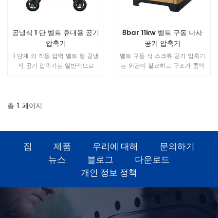
공냉식 1 단 벨트 휴대용 공기
8bar 11kw 벨트 구동 나사
압축기
공기 압축기
1 단계 의 작동 압력 벨트 형 공냉
벨트 구동 식 스크류 공기 압축기
식 공기 압축기는 일반적으로
는 외관이 절묘하고 구조가 콤팩
0.7-0.8Mpa이며 각 kw는 많은
트하며 설치 면적이 작습니다.
양의 배기량을 생성하지만 작동
압력이 0.8Mpa를 초과하면 단단
압력 할 수 없음 상승, 2 단계 압축
총
1
페이지
공기 압축기 해야 사용되다 .
집
제품
우리에 대해
문의하기
뉴스
블로그
다운로드
개인 정보 정책