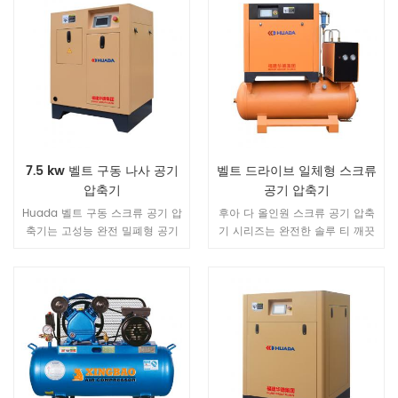
7.5 kw 벨트 구동 나사 공기
벨트 드라이브 일체형 스크류
압축기
공기 압축기
Huada 벨트 구동 스크류 공기 압
후아 다 올인원 스크류 공기 압축
축기는 고성능 완전 밀폐형 공기
기 시리즈는 완전한 솔루 티 깨끗
냉각 모터를 사용하여 매우 강력
하고 건조한 압축 공기를 생성합
한 power.IP54 보호 등급 모터,
니다.출구 파이프, 배수 파이프 및
내부 먼지 보호, 절연 등급 f 등급.
전기 케이블을 시스템에 연결하기
달성 고온 조건에서 고장없이 장
만하면 비용 절감 및 space.
기간 연속