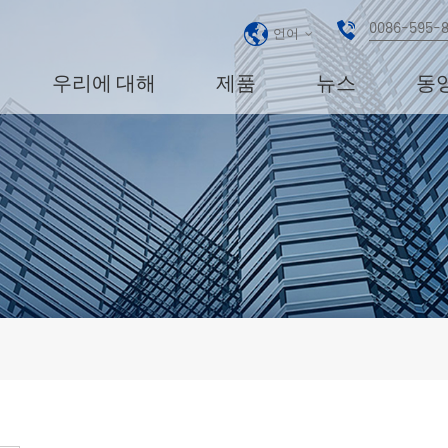
0086-595-
언어
우리에 대해
제품
뉴스
동