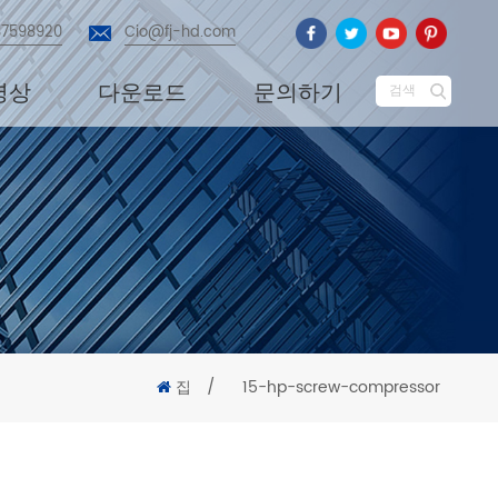
87598920
Cio@fj-hd.com
영상
다운로드
문의하기
검색
집
/
15-hp-screw-compressor