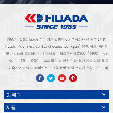
1985 년 설립, Huade 전기 기계 & 장비 Co. 주식회사 천 저우 (이전
Huada Machinery Co., Ltd of Quanzhou Fujian) 연구, 제조, 마케팅
및 서비스의 통합입니다. 하이테크 기업으로서 ISO9001 / 14001 、 ce
、 로시 、 ETL 、 CQC 、 ccc 품질 및 안전 인증, 첨단 기업 인증 등 공
기 압축기 시스템 및 장비에는 스크류 유형, 원심 분리기 유형, 오일 프리,
스크롤 유형, 피스톤 유형, 건조기, 필터, 배수기, 완전한 공기 압축기 생산
라인 등이 포함됩니다. 보다 300 가지 유형의 공기 압축기 산업 전문가
우리 회사는 보다 30 년 경력 from 압력 용기, 전기 모터, 정밀 부품 가공
핫 태그
및 장비에 대한 최고의 부품 주조 조립. 또한 우리 회사는 영구 자석 서보
모터의 자체 핵심 프로세스를 개발하고 관련 기술 특허를 획득하여 국가
제품
에너지 절약 및 환경 보호 기술 발전에 기여했습니다. 우리 자신의 브랜