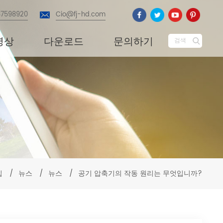
87598920
Cio@fj-hd.com
영상
다운로드
문의하기
검색
집
/
뉴스
/
뉴스
/
공기 압축기의 작동 원리는 무엇입니까?