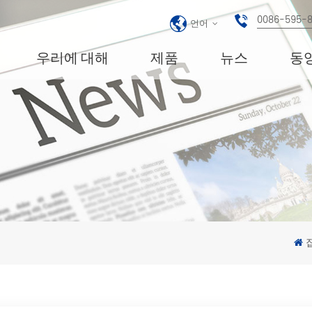
0086-595-
언어
우리에 대해
제품
뉴스
동