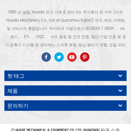
1985 년 설립, Huade 전기 기계 & 장비 Co. 주식회사 천 저우 (이전
Huada Machinery Co., Ltd of Quanzhou Fujian) 연구, 제조, 마케팅
및 서비스의 통합입니다. 하이테크 기업으로서 ISO9001 / 14001 、 ce
、 로시 、 ETL 、 CQC 、 ccc 품질 및 안전 인증, 첨단 기업 인증 등 공
기 압축기 시스템 및 장비에는 스크류 유형, 원심 분리기 유형, 오일 프리,
스크롤 유형, 피스톤 유형, 건조기, 필터, 배수기, 완전한 공기 압축기 생산
라인 등이 포함됩니다. 보다 300 가지 유형의 공기 압축기 산업 전문가
우리 회사는 보다 30 년 경력 from 압력 용기, 전기 모터, 정밀 부품 가공
핫 태그
및 장비에 대한 최고의 부품 주조 조립. 또한 우리 회사는 영구 자석 서보
모터의 자체 핵심 프로세스를 개발하고 관련 기술 특허를 획득하여 국가
제품
에너지 절약 및 환경 보호 기술 발전에 기여했습니다. 우리 자신의 브랜
드 공기 압축기를 기대하십시오, ODM / OEM 수락입니다.
문의하기
© HUADE MECHANICAL & EQUIPMENT CO.,LTD..QUANZHOU 판권 소유