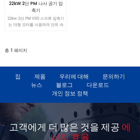
22kW 2단 PM 나사 공기 압
축기
22kw 2단 PM VSD 스크류 압축기
는 대형 모터를 사용하여 단위 속
도를 줄이고 2000RPM의 최대 부
하 속도는 더 조용한 보장입니다.
새로운 공기 덕트 구조 설계로 전
체 공기 덕트 압력 차이, 구조가
총
1
페이지
더 아름답습니다.
집
제품
우리에 대해
문의하기
뉴스
블로그
다운로드
개인 정보 정책
고객에게 더 많은 것을 제공
에
너지 효율