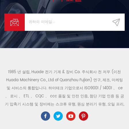
1985 년 설립, Huade 전기 기계 & 장비 Co. 주식회사 천 저우 (이전
Huada Machinery Co., Ltd of Quanzhou Fujian) 연구, 제조, 마케팅
및 서비스의 통합입니다. 하이테크 기업으로서 ISO9001 / 14001 、 ce
、 로시 、 ETL 、 CQC 、 ccc 품질 및 안전 인증, 첨단 기업 인증 등 공
기 압축기 시스템 및 장비에는 스크류 유형, 원심 분리기 유형, 오일 프리,
스크롤 유형, 피스톤 유형, 건조기, 필터, 배수기, 완전한 공기 압축기 생산
라인 등이 포함됩니다. 보다 300 가지 유형의 공기 압축기 산업 전문가
우리 회사는 보다 30 년 경력 from 압력 용기, 전기 모터, 정밀 부품 가공