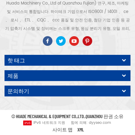
Huada Machinery Co., Ltd of Quanzhou Fujian) 연구, 제조, 마케팅
및 서비스의 통합입니다. 하이테크 기업으로서 ISO9001 / 14001 、 ce
、 로시 、 ETL 、 CQC 、 ccc 품질 및 안전 인증, 첨단 기업 인증 등 공
기 압축기 시스템 및 장비에는 스크류 유형, 원심 분리기 유형, 오일 프리,
스크롤 유형, 피스톤 유형, 건조기, 필터, 배수기, 완전한 공기 압축기 생산
라인 등이 포함됩니다. 보다 300 가지 유형의 공기 압축기 산업 전문가
우리 회사는 보다 30 년 경력 from 압력 용기, 전기 모터, 정밀 부품 가공
핫 태그
및 장비에 대한 최고의 부품 주조 조립. 또한 우리 회사는 영구 자석 서보
모터의 자체 핵심 프로세스를 개발하고 관련 기술 특허를 획득하여 국가
제품
에너지 절약 및 환경 보호 기술 발전에 기여했습니다. 우리 자신의 브랜
드 공기 압축기를 기대하십시오, ODM / OEM 수락입니다.
문의하기
© HUADE MECHANICAL & EQUIPMENT CO.,LTD..QUANZHOU 판권 소유
IPv6 네트워크 지원
힘에 의해:
dyyseo.com
사이트 맵
XML