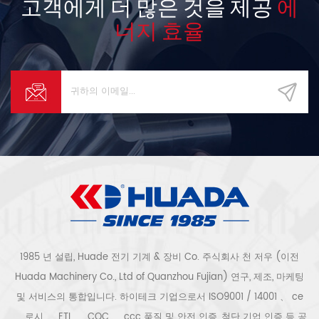
고객에게 더 많은 것을 제공
에
50Hz 치수 (mm) 1400 * 1000
너지 효율
* 1580 무게 (kg) 800 공기 배
출관 직경 (inch / mm) G1-1 /
2 '' 1 、 회사 이점 천 저우
Huade 전기 기계 & 장비 유한
(주) 복건 prc (이전 Quanzhou
Fujian Province Huada
Machinery Co., Ltd)는 서해안
도시 Quanzhou.Our 회사는 국
내 최대 규모의 공기 압축기 전문
제조업체 중 하나이며 장비는 현
재 가장 진보 된 현재입니다. 그리
고 우리 회사는 혁신적이고 첨단
기술입니다 enterprise.We 일련
의 피스톤 및 스크류 공기 압축기
를 개발, 설계 및 생산하는 전문
기업. 회사는 인증 ISO9001 :
2000, 중국 범용 기계 인증 및
1985 년 설립, Huade 전기 기계 & 장비 Co. 주식회사 천 저우 (이전
ccc 인증, CE 인증, CQC 인증 및
Huada Machinery Co., Ltd of Quanzhou Fujian) 연구, 제조, 마케팅
ETL 의 품질 테스트를 획득했습니
및 서비스의 통합입니다. 하이테크 기업으로서 ISO9001 / 14001 、 ce
다. certification.In 2002 년, 우
리는 독일에있는 공기 끝 제조자
、 로시 、 ETL 、 CQC 、 ccc 품질 및 안전 인증, 첨단 기업 인증 등 공