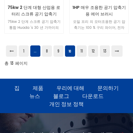
쉬운 유지하십시오. 3. 오일 필터
75kw 2 단계 대형 산업용 로
1HP 매우 조용한 공기 압축기
회전식 오일 필터를 사용하고, 윤
터리 스크류 공기 압축기
용 에어 브러시
활유 내부의 불순물을 완전히 필
터링하고, 내부에 설치된 온도 제
75kw 2 단계 스크류 공기 압축기
오일 프리 의 모터조용한 공기 압
어 밸브를 사용하고, 다른 지역의
통합 Huada 's 30 년 가까이의
축기는 100 % 구리 와이어, 전자
온도를 조정하고, 윤활유 및 오일
스크류 압축기 연구 개발 및 생산
기 밸브 언 로딩, 안정적인 시작
압력의 품질을 보장하고, 쉽게 변
기술을 중심으로 세계 최고 수준
성능. 그것 구성 요소가 모두 선택
경하고, 오일 누설에 대해 걱정하
의 변위, 글로벌 시장 수요를 능가
됨 고품질 components.It 치과
지 마십시오. 4. 지능형 터치 스크
1
8
9
11
12
13
합니다.최고 성능과 최고 품질의
및 식품과 같이 대기 질 요구 사항
...
10
린 작동컴퓨터 컨트롤러, 인간화
공기 압축기입니다.
이 높은 산업에 적합합니다 .It 전
된 작동 인터페이스를 사용하여
총
13
페이지
자 부품, 스프레이 페인팅, 과학 연
압축기를 포괄적으로 조정 및 모
구, 타이어 인플레이션 및 기타 분
니터링 할뿐만 아니라 고급 네트
야에도 널리 적용됩니다.당신의
워크 IT를 사용하여 원격 네트워
일에 좋은 도우미입니다.
크 제어를 현실적으로 만듭니다.
집
제품
우리에 대해
문의하기
모델 LGPM-50 방전 압력
뉴스
블로그
다운로드
(Mpa) 0.6-1.0 공기 배달 (m³ /
min) 7.6-5.8 전력 (kW) 37 윤
개인 정보 정책
활유 (L) 22 운전 방법 직접 구동
냉각 공기 냉각방전 온도 (℃) 주
변 온도 ± 15 ℃ 소음 레벨 (dB
(A)) 68 ± 3 구동 방식 주파수
변환 시작 전기 (V / Hz) 380V /