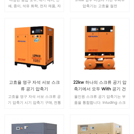
다양한 공압 도구, 계기 제어, 인
37kw 영구 마젠타 가변 주파수
쇄, 종이, 석유 화학, 전자 제품, 자
압축기는 고효율 절전
동차 제조, 고무 타이어 제조, 목공
machine.It FEM 안정성 및 신뢰
기계, 쌀 가공, 가구 제조, 의류 가
성을 보장하기위한 강도 분석 고
공, 질소 생산 및 공기 분리 등과
장이없고 저소음, 장수명으로 장
같은 산업 분야에서 널리 사용됩
기 운전을 실현합니다.
니다.
고효율 영구 자석 서보 스크
22kw 하나의 스크류 공기 압
류 공기 압축기
축기에서 모두 With 공기 건
조기
고효율 영구 자석 서보 스크류 공
올인원 스크류 공기 압축기는 부
기 압축기 시기 압축기 구매, 전통
품을 통합합니다. inluding 스크
적인 의미의 비용 (구매 비용 +
류 압축기, 동결 건조기, 미세 필터
유지 보수 비용), 단지 25 % 총 비
및 공기 탱크. 일체형 스크류 공기
용 대비 에너지 소비 비용은 75 %
압축기는 전체적으로 금속 파이프
입니다 .HUADA 영구 자기 주파수
라인 연결을 통해 스크류 기계, 공
변환 나사 공기 압축기 저장 35-
기 저장 탱크, 냉동 식 건조기 및