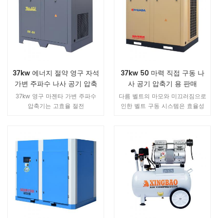
45 % 에너지 더 보다 공통 (고정
정밀 필터를 통합하므로 사용자
주파수) 공기 압축기. 1. 직접 드라
사이트는 장비의 보조 파이프 라
이브 분리 구조, 완전히 밀폐 됨
인을 연결할 필요가 없습니다.설
IE4 영구 자석 모터보호 수준 사용
치가 편리하고 사용이 간단하며
IP54 영구 자석 모터, 쉬운 유지
이동이 유연합니다.
보수 .Ultimate 자기 손실 온도는
180 ℃ 이상으로 효율이 높음 보
37kw 에너지 절약 영구 자석
37kw 50 마력 직접 구동 나
다 개방형 보호 수준
가변 주파수 나사 공기 압축
사 공기 압축기 용 판매
IP23.Protection 레벨 IP23 150
기
℃에서 자기 손실에 대한 자기 모
37kw 영구 마젠타 가변 주파수
다름 벨트의 마모와 미끄러짐으로
터 최종 온도 .Air 강한 자석을 사
압축기는 고효율 절전
인한 벨트 구동 시스템은 효율성
용하는 압축기는 먼지와 철분을
machine.It FEM 안정성 및 신뢰
을 감소시키고 에너지 소비를 증
쉽게 흡수 할 수 있으며, 흡착 화
성을 보장하기위한 강도 분석 고
가 시키며, Huade 직접 구동 시스
학 섬유가 몰려 나면 화재가 발생
장이없고 저소음, 장수명으로 장
템은 높은 에너지 전달 효율과 일
할 수 있습니다. IP54 영구 자기
기 운전을 실현합니다.
정한 흐름을 보장하는 것입니다.
모터 더 안전, 더 효율적, 더 많은
에너지 절약. 2. 특수 센서리스 개
루프 제어 기술 인버터직접 사용
open-loop 특수 가변 주파수 속
도 제어 system.Via 시작하기 위
하여 점차적으로 증가 된 주파수
변환기, 인코더를 남겨 두십시오,