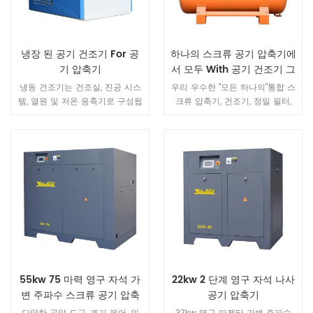
냉장 된 공기 건조기 For 공
하나의 스크류 공기 압축기에
기 압축기
서 모두 With 공기 건조기 그
리고 공기 탱크 용 레이저 절
냉동 건조기는 건조실, 진공 시스
우리 우수한 "모든 하나의"통합 스
단기
템, 열원 및 저온 응축기로 구성됩
크류 압축기, 건조기, 정밀 필터,
니다. 엄격한 iso9001, gb150,
탱크와 같은 공기 압축 시스템의
iso7183 냉매 공기 건조기 표준,
주요 구성 요소는 고객에게 "간단
qs, 생산 및 테스트의 설계 및 제
한" 솔루션. 설치 및 작동이 쉽고
조를위한 압력 용기 검사 사양에
배관이 필요하지 않으며 전기 및
따라 제품 안전과 신뢰할 수있는
공기 콘센트에만 연결하면 기계를
작동을 보장합니다.
시작할 수 있습니다.통합 시스템
의 공기질은 카리스마 넘치는 외
관, 신뢰할 수있는 품질 및 우수한
성능으로 분명히 최적화되어 대부
분의 산업 분야에서 고객의 요구
를 충족시킬 수 있습니다.수년 동
안 좋은 품질로 우리 회사의 중요
55kw 75 마력 영구 자석 가
22kw 2 단계 영구 자석 나사
한 수출 시스템 중 하나입니다.
변 주파수 스크류 공기 압축
공기 압축기
기