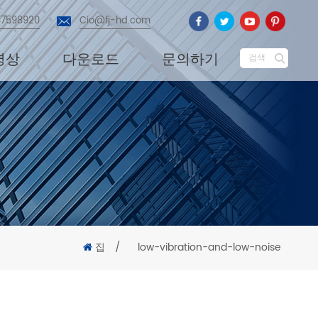
87598920
Cio@fj-hd.com
영상
다운로드
문의하기
검색
집
/
low-vibration-and-low-noise