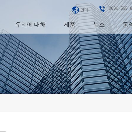
0086-595-
언어
우리에 대해
제품
뉴스
동