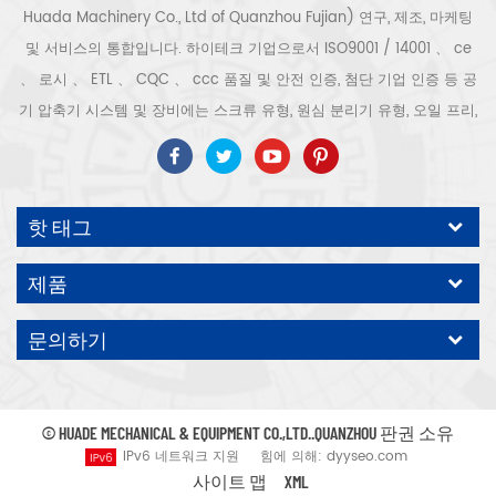
Huada Machinery Co., Ltd of Quanzhou Fujian) 연구, 제조, 마케팅
및 서비스의 통합입니다. 하이테크 기업으로서 ISO9001 / 14001 、 ce
、 로시 、 ETL 、 CQC 、 ccc 품질 및 안전 인증, 첨단 기업 인증 등 공
기 압축기 시스템 및 장비에는 스크류 유형, 원심 분리기 유형, 오일 프리,
스크롤 유형, 피스톤 유형, 건조기, 필터, 배수기, 완전한 공기 압축기 생산
라인 등이 포함됩니다. 보다 300 가지 유형의 공기 압축기 산업 전문가
우리 회사는 보다 30 년 경력 from 압력 용기, 전기 모터, 정밀 부품 가공
핫 태그
및 장비에 대한 최고의 부품 주조 조립. 또한 우리 회사는 영구 자석 서보
모터의 자체 핵심 프로세스를 개발하고 관련 기술 특허를 획득하여 국가
제품
에너지 절약 및 환경 보호 기술 발전에 기여했습니다. 우리 자신의 브랜
드 공기 압축기를 기대하십시오, ODM / OEM 수락입니다.
문의하기
© HUADE MECHANICAL & EQUIPMENT CO.,LTD..QUANZHOU 판권 소유
IPv6 네트워크 지원
힘에 의해:
dyyseo.com
사이트 맵
XML