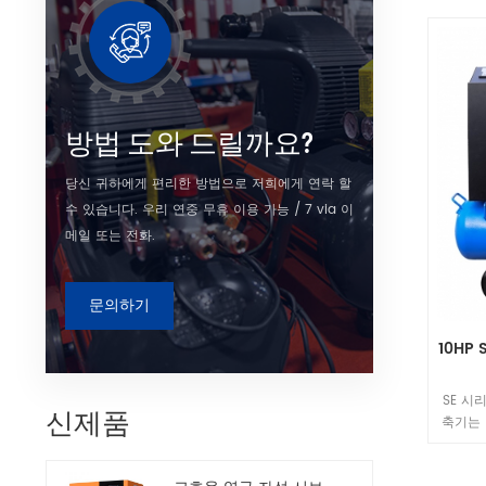
컴팩트한
술로 독
곳에서
컬러
방법 도와 드릴까요?
당신 귀하에게 편리한 방법으로 저희에게 연락 할
수 있습니다. 우리 연중 무휴 이용 가능 / 7 via 이
메일 또는 전화.
문의하기
10HP
SE 시
신제품
축기는 
한 동력
컴팩트한