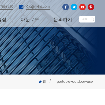
87598920
Cio@fj-hd.com
영상
다운로드
문의하기
검색
집
/
portable-outdoor-use