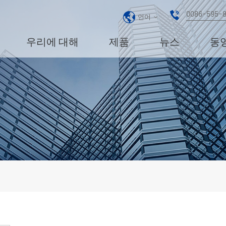
0086-595-
언어
우리에 대해
제품
뉴스
동