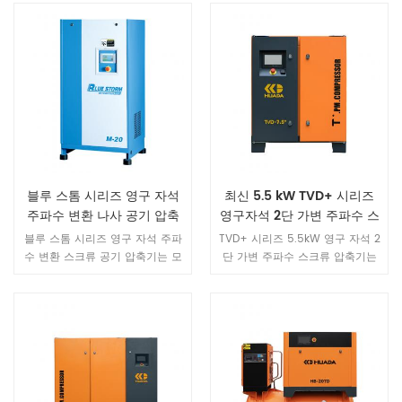
블루 스톰 시리즈 영구 자석
최신 5.5 kW TVD+ 시리즈
주파수 변환 나사 공기 압축
영구자석 2단 가변 주파수 스
기
크류 공기 압축기
블루 스톰 시리즈 영구 자석 주파
TVD+ 시리즈 5.5kW 영구 자석 2
수 변환 스크류 공기 압축기는 모
단 가변 주파수 스크류 압축기는
터 속도의 자동 조정 기술, 공기
2단 압축 장치와 IE5 등급 영구 자
흐름 추적 precision.Combine
석 가변 주파수 모터를 결합하여
새로운 IPM 모터는 50 %까지 에
전체 효율 15–중국 국가 1등급 에
너지를 절약 할 수 있습니다. 수명
너지 기준보다—20% 높은 효율을
주기 비용은 평균 37 %를 절약 할
제공하는 소규모 작업장을 위해
수 있습니다.
특별히 설계된 비용 효율적인 에
너지 절약 솔루션입니다.