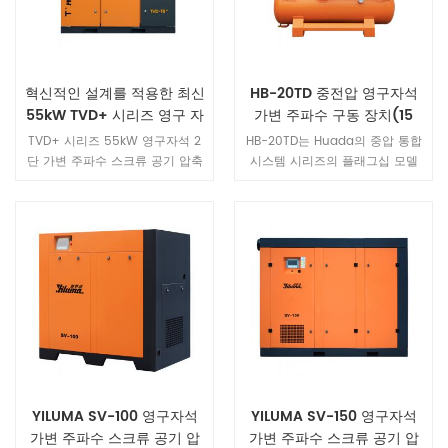
혁신적인 설계를 적용한 최신
HB-20TD 중전압 영구자석
55kW TVD+ 시리즈 영구 자
가변 주파수 구동 장치(15
석 2단 가변 주파수 스크류
kW, 레이저 절단 응용 분야
TVD+ 시리즈 55kW 영구자석 2
HB-20TD는 Huada의 중압 통합
공기 압축기
전용)
단 가변 주파수 스크류 공기 압축
시스템 시리즈의 플래그십 모델
기는 최고 수준의 에너지 효율, 초
로, 15 kW 영구 자석 주파수 변환
저소음 수준, 지능형 클라우드 기
기와 1.5 m의 배출 용량을 갖추고
반 관리를 주요 장점으로 하는 플
있습니다³³/분 및 1.6 MPa의 안정
래그십 제품으로, 대규모 제조, 에
적인 압력을 제공하며, 1500–
너지, 섬유 및 화학 산업을 위한
3000 W 광섬유 레이저 절단기를
최고의 공기 공급 솔루션입니다.
위해 특별히 설계되었습니다. 통
합 솔루션은 기존의 다중 장치 직
렬 구성을 단일 장치로 단순화하
여, 컴팩트한 크기, 짧은 배관 요구
사항 및 낮은 압력 손실을 제공합
니다.
YILUMA SV-100 영구자석
YILUMA SV-150 영구자석
가변 주파수 스크류 공기 압
가변 주파수 스크류 공기 압