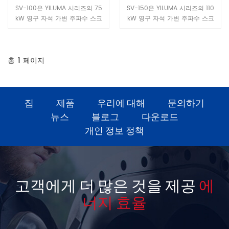
축기 – 75 kW 고효율 에너지
축기 – 110 kW: 고강도 고출
SV-100은 YILUMA 시리즈의 75
SV-150은 YILUMA 시리즈의 110
절약형 모델
력 플래그십 모델
kW 영구 자석 가변 주파수 스크
kW 영구 자석 가변 주파수 스크
류 공기 압축기로, 중간 용량 생산
류 공기 압축기로, 중부하 산업용
라인을 위해 특별히 설계되었습니
응용 분야를 위해 설계되었습니
다. 12.7 m의 안정적인 공기 출력
다. 20.0 m의 매우 큰 토출 용량
을 결합하여³ /min, 0.8 MPa에서
을³ /min 및 0.8 MPa와 중부하
총
1
페이지
유연한 가변 주파수 제어를 제공
모터를 결합한 이 장치는 광업, 야
하는 이 장치는 자동차 부품 제조,
금, 대규모 자동차 제조, 화학 섬유
전자 조립, 섬유 및 인쇄와 같은
생산 등 분야의 연속 고부하 생산
연속 운전 환경에 일류 에너지 효
라인에서 요구하는 안정적인 공기
집
제품
우리에 대해
문의하기
율 공기 공급을 제공합니다.
공급 요건을 충족합니다.
뉴스
블로그
다운로드
개인 정보 정책
고객에게 더 많은 것을 제공
에
너지 효율