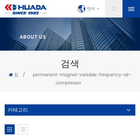
언어
검색
집
/
permanent-magnet-variable-frequency-air-
compressor
카테고리