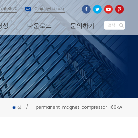
87598920
Cio@fj-hd.com
영상
다운로드
문의하기
검색
집
/
permanent-magnet-compressor-160kw