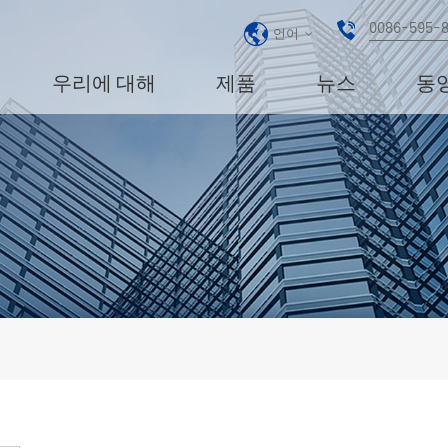
0086-595-
언어
우리에 대해
제품
뉴스
동