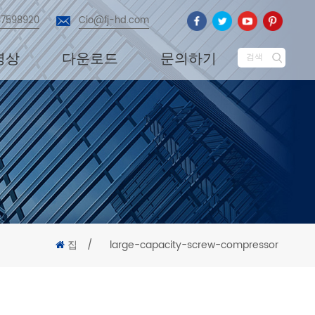
87598920
Cio@fj-hd.com
영상
다운로드
문의하기
검색
집
/
large-capacity-screw-compressor