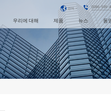
0086-595-
언어
우리에 대해
제품
뉴스
동