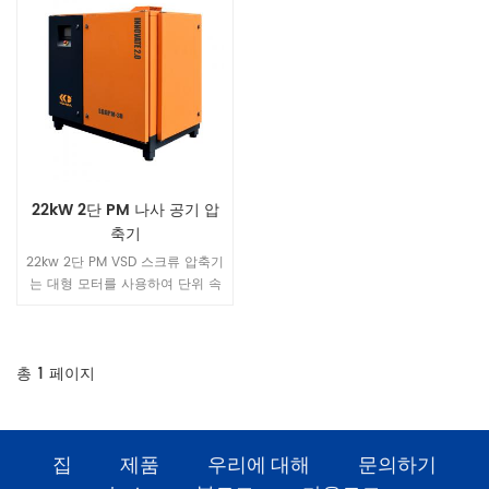
22kW 2단 PM 나사 공기 압
축기
22kw 2단 PM VSD 스크류 압축기
는 대형 모터를 사용하여 단위 속
도를 줄이고 2000RPM의 최대 부
하 속도는 더 조용한 보장입니다.
새로운 공기 덕트 구조 설계로 전
체 공기 덕트 압력 차이, 구조가
총
1
페이지
더 아름답습니다.
집
제품
우리에 대해
문의하기