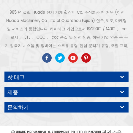
1985 년 설립, Huade 전기 기계 & 장비 Co. 주식회사 천 저우 (이전
Huada Machinery Co., Ltd of Quanzhou Fujian) 연구, 제조, 마케팅
및 서비스의 통합입니다. 하이테크 기업으로서 ISO9001 / 14001 、 ce
、 로시 、 ETL 、 CQC 、 ccc 품질 및 안전 인증, 첨단 기업 인증 등 공
기 압축기 시스템 및 장비에는 스크류 유형, 원심 분리기 유형, 오일 프리,
스크롤 유형, 피스톤 유형, 건조기, 필터, 배수기, 완전한 공기 압축기 생산
라인 등이 포함됩니다. 보다 300 가지 유형의 공기 압축기 산업 전문가
우리 회사는 보다 30 년 경력 from 압력 용기, 전기 모터, 정밀 부품 가공
핫 태그
및 장비에 대한 최고의 부품 주조 조립. 또한 우리 회사는 영구 자석 서보
모터의 자체 핵심 프로세스를 개발하고 관련 기술 특허를 획득하여 국가
제품
에너지 절약 및 환경 보호 기술 발전에 기여했습니다. 우리 자신의 브랜
드 공기 압축기를 기대하십시오, ODM / OEM 수락입니다.
문의하기
© HUADE MECHANICAL & EQUIPMENT CO.,LTD..QUANZHOU 판권 소유