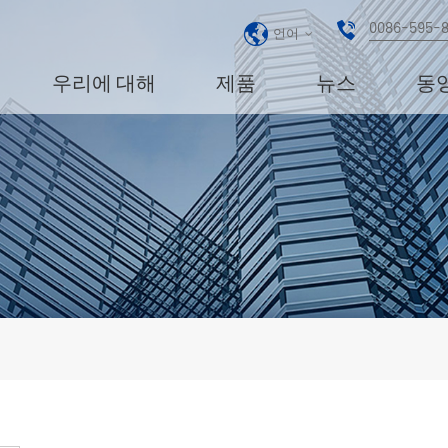
0086-595-
언어
우리에 대해
제품
뉴스
동