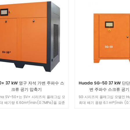
이점을 위한 종합적인 35% 에너지 절감률
니다—광산 및 중공업을 위한 최고
을 제공합니다.
루션입니다.
0+ 37 kW 영구 자석 가변 주파수 스
Huada SG-50 37 kW 단
크류 공기 압축기
변 주파수 스크류 공기
uma SV-50+는 SV+ 시리즈의 플래그십 모
SG 시리즈의 플래그십 모델인 Hu
대 배기량 6.60m³/min(0.7MPa)을 갖춘
최대 배기 용량 6.1 m³³/min (0
 영구 자석 가변 주파수 장치를 탑재하여, 대
37 kW 단단 영구자석 가변 주파
조, 에너지 및 화학 산업의 중부하 가스 수
재하여 높은 풍량, 뛰어난 에너지
충족하는 뛰어난 에너지 효율성과 종합적인
성능을 제공하며, 대규모 제조업과
수명 주기 지능형 관리를 제공합니다.
산업 등 중부하 응용 분야의 까다