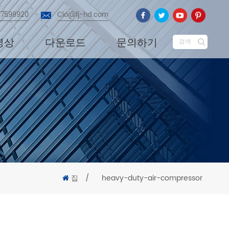
87598920
Cio@fj-hd.com
영상
다운로드
문의하기
검색
집
/
heavy-duty-air-compressor