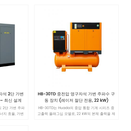
지 및 섬유 산업
중공업, 화학, 에너지 분야를 위한 대표적인 공기
약하는 공기 공급
공급 솔루션입니다.
 자석 2단 가변
HB-30TD 중전압 영구자석 가변 주파수 구
– 최신 설계
동 장치 (레이저 절단 전용, 22 kW)
식 2단 가변 주파
HB-30TD는 Huada의 중압 통합 기계 시리즈 중
너지 효율, 가변
고출력 플래그십 모델로, 22 kW의 본체 출력을 제
음 감소 기술 및
공하며 대형 공기 유량 2.2 m³/min 및 1.6 MPa의
 결합한 주력 제품입
안정적인 압력을 갖추고 있습니다. 3000 W를 초