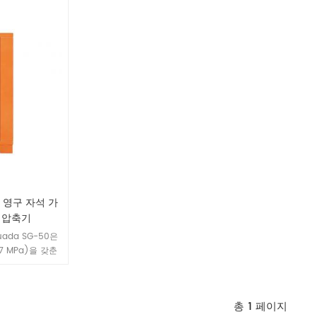
의 공기 공급 솔
과하는 고출력 파이버 레이저 절단기와 중장비 절
단 생산 라인을 위해 특별히 설계되었습니다. 통합
된 "핵심 엔지니어링" 솔루션은 여러 장비 구매를
조율하는 데 드는 비용을 제거하여 즉시 사용 가능
한 상태와 신뢰할 수 있는 성능을 보장합니다.
단 영구 자석 가
 압축기
ada SG-50은
.7 MPa)을 갖춘
수 구동 장치를 탑
 효율 및 강력한
 에너지 및 화학
총
1
페이지
로운 요구 사항을