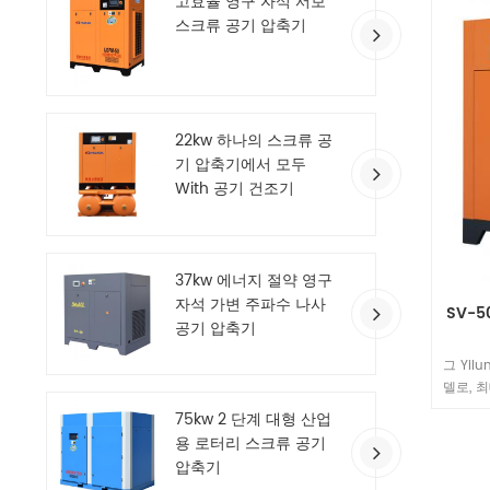
고효율 영구 자석 서보
기적인 
스크류 공기 압축기
22kw 하나의 스크류 공
기 압축기에서 모두
With 공기 건조기
37kw 에너지 절약 영구
자석 가변 주파수 나사
SV-5
공기 압축기
그 Yil
델로, 최
37kW
75kw 2 단계 대형 산업
규모 제
용 로터리 스크류 공기
요를 
압축기