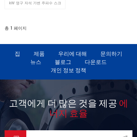
어 밸브를 사용하고, 다른 지역의
력 플래그십 모델
kW 영구 자석 가변 주파수 스크
온도를 조정하고, 윤활유 및 오일
류 공기 압축기로, 중부하 산업용
압력의 품질을 보장하고, 쉽게 변
응용 분야를 위해 설계되었습니
경하고, 오일 누설에 대해 걱정하
다. 20.0 m의 매우 큰 토출 용량
지 마십시오. 4. 지능형 터치 스크
을³ /min 및 0.8 MPa와 중부하
총
1
페이지
린 작동컴퓨터 컨트롤러, 인간화
모터를 결합한 이 장치는 광업, 야
된 작동 인터페이스를 사용하여
금, 대규모 자동차 제조, 화학 섬유
압축기를 포괄적으로 조정 및 모
생산 등 분야의 연속 고부하 생산
니터링 할뿐만 아니라 고급 네트
라인에서 요구하는 안정적인 공기
집
제품
우리에 대해
문의하기
워크 IT를 사용하여 원격 네트워
공급 요건을 충족합니다.
뉴스
블로그
다운로드
크 제어를 현실적으로 만듭니다.
모델 LGPM-50 방전 압력
개인 정보 정책
(Mpa) 0.6-1.0 공기 배달 (m³ /
min) 7.6-5.8 전력 (kW) 37 윤
활유 (L) 22 운전 방법 직접 구동
냉각 공기 냉각방전 온도 (℃) 주
변 온도 ± 15 ℃ 소음 레벨 (dB
고객에게 더 많은 것을 제공
에
(A)) 68 ± 3 구동 방식 주파수
너지 효율
변환 시작 전기 (V / Hz) 380V /
50Hz 치수 (mm) 1400 * 1000
* 1580 무게 (kg) 800 공기 배
출관 직경 (inch / mm) G1-1 /
2 '' 1 、 회사 이점 천 저우