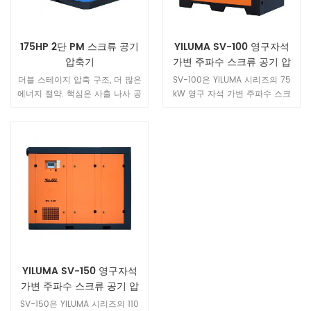
IP54 영구 자석 모터, 쉬운 유지
보수 .Ultimate 자기 손실 온도는
180 ℃ 이상으로 효율이 높음 보
175HP 2단 PM 스크류 공기
YILUMA SV-100 영구자석
다 개방형 보호 수준
압축기
가변 주파수 스크류 공기 압
IP23.Protection 레벨 IP23 150
축기 – 75 kW 고효율 에너지
℃에서 자기 손실에 대한 자기 모
더블 스테이지 압축 구조, 더 많은
SV-100은 YILUMA 시리즈의 75
절약형 모델
터 최종 온도 .Air 강한 자석을 사
에너지 절약. 핵심은 사출 나사 공
kW 영구 자석 가변 주파수 스크
용하는 압축기는 먼지와 철분을
기 압축기의 단일 단계 압축과 동
류 공기 압축기로, 중간 용량 생산
쉽게 흡수 할 수 있으며, 흡착 화
일한 출력에서 ​​사출 나사 공기 압
라인을 위해 특별히 설계되었습니
학 섬유가 몰려 나면 화재가 발생
축기의 2단계 압축과 12%-23%의
다. 12.7 m의 안정적인 공기 출력
할 수 있습니다. IP54 영구 자기
공기량입니다.
을 결합하여³ /min, 0.8 MPa에서
모터 더 안전, 더 효율적, 더 많은
유연한 가변 주파수 제어를 제공
에너지 절약. 2. 특수 센서리스 개
하는 이 장치는 자동차 부품 제조,
루프 제어 기술 인버터직접 사용
전자 조립, 섬유 및 인쇄와 같은
open-loop 특수 가변 주파수 속
연속 운전 환경에 일류 에너지 효
도 제어 system.Via 시작하기 위
율 공기 공급을 제공합니다.
하여 점차적으로 증가 된 주파수
변환기, 인코더를 남겨 두십시오,
쉬운 유지하십시오. 3. 오일 필터
YILUMA SV-150 영구자석
회전식 오일 필터를 사용하고, 윤
가변 주파수 스크류 공기 압
활유 내부의 불순물을 완전히 필
터링하고, 내부에 설치된 온도 제
축기 – 110 kW: 고강도 고출
SV-150은 YILUMA 시리즈의 110