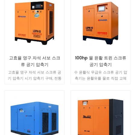
고효율 영구 자석 서보 스크
100hp 물 윤활 트윈 스크류
류 공기 압축기
공기 압축기
고효율 영구 자석 서보 스크류 공
수 윤활식 무급유 스크류 공기 압
기 압축기 시기 압축기 구매, 전통
축기는 윤활유를 물로 직접 교체
적인 의미의 비용 (구매 비용 +
하고 윤활, 냉각, 밀봉 및 소음 감
유지 보수 비용), 단지 25 % 총 비
소의 4 가지 기능을 실현할 수 있
용 대비 에너지 소비 비용은 75 %
으며 배출되는 물은 무공해 환경
입니다 .HUADA 영구 자기 주파수
친화적입니다.
변환 나사 공기 압축기 저장 35-
45 % 에너지 더 보다 공통 (고정
주파수) 공기 압축기. 1. 직접 드라
이브 분리 구조, 완전히 밀폐 됨
IE4 영구 자석 모터보호 수준 사용