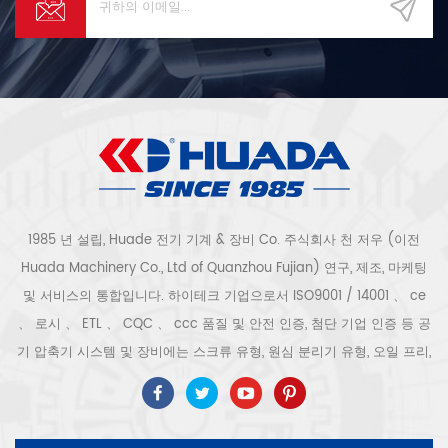
Huade 전기 기계 & 장비 유한
(주) 복건 prc (이전 Quanzhou
Fujian Province Huada
Machinery Co., Ltd)는 서해안
도시 Quanzhou.Our 회사는 국
내 최대 규모의 공기 압축기 전문
제조업체 중 하나이며 장비는 현
재 가장 진보 된 현재입니다. 그리
고 우리 회사는 혁신적이고 첨단
기술입니다 enterprise.We 일련
의 피스톤 및 스크류 공기 압축기
를 개발, 설계 및 생산하는 전문
1985 년 설립, Huade 전기 기계 & 장비 Co. 주식회사 천 저우 (이전
기업. 회사는 인증 ISO9001 :
Huada Machinery Co., Ltd of Quanzhou Fujian) 연구, 제조, 마케팅
2000, 중국 범용 기계 인증 및
및 서비스의 통합입니다. 하이테크 기업으로서 ISO9001 / 14001 、 ce
ccc 인증, CE 인증, CQC 인증 및
ETL 의 품질 테스트를 획득했습니
、 로시 、 ETL 、 CQC 、 ccc 품질 및 안전 인증, 첨단 기업 인증 등 공
다. certification.In 2002 년, 우
기 압축기 시스템 및 장비에는 스크류 유형, 원심 분리기 유형, 오일 프리,
리는 독일에있는 공기 끝 제조자
와 협력했습니다 GHH-RAND 및
스크롤 유형, 피스톤 유형, 건조기, 필터, 배수기, 완전한 공기 압축기 생산
ROTORCOMP 및 AERZEN 생산 개
라인 등이 포함됩니다. 보다 300 가지 유형의 공기 압축기 산업 전문가
선 기술. 그리고 생산 업데이트, 품
우리 회사는 보다 30 년 경력 from 압력 용기, 전기 모터, 정밀 부품 가공
질 및 글로벌 판매는 항상 우리 회