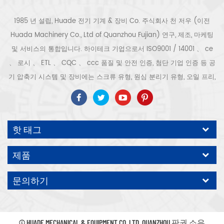
1985 년 설립, Huade 전기 기계 & 장비 Co. 주식회사 천 저우 (이전
Huada Machinery Co., Ltd of Quanzhou Fujian) 연구, 제조, 마케팅
및 서비스의 통합입니다. 하이테크 기업으로서 ISO9001 / 14001 、 ce
、 로시 、 ETL 、 CQC 、 ccc 품질 및 안전 인증, 첨단 기업 인증 등 공
기 압축기 시스템 및 장비에는 스크류 유형, 원심 분리기 유형, 오일 프리,
스크롤 유형, 피스톤 유형, 건조기, 필터, 배수기, 완전한 공기 압축기 생산
라인 등이 포함됩니다. 보다 300 가지 유형의 공기 압축기 산업 전문가
우리 회사는 보다 30 년 경력 from 압력 용기, 전기 모터, 정밀 부품 가공
핫 태그
및 장비에 대한 최고의 부품 주조 조립. 또한 우리 회사는 영구 자석 서보
모터의 자체 핵심 프로세스를 개발하고 관련 기술 특허를 획득하여 국가
제품
에너지 절약 및 환경 보호 기술 발전에 기여했습니다. 우리 자신의 브랜
드 공기 압축기를 기대하십시오, ODM / OEM 수락입니다.
문의하기
© HUADE MECHANICAL & EQUIPMENT CO.,LTD..QUANZHOU 판권 소유