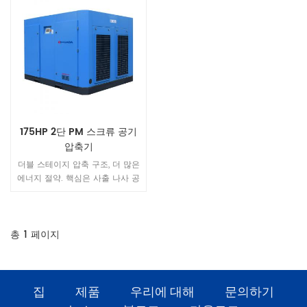
175HP 2단 PM 스크류 공기
압축기
더블 스테이지 압축 구조, 더 많은
에너지 절약. 핵심은 사출 나사 공
기 압축기의 단일 단계 압축과 동
일한 출력에서 ​​사출 나사 공기 압
축기의 2단계 압축과 12%-23%의
공기량입니다.
총
1
페이지
집
제품
우리에 대해
문의하기