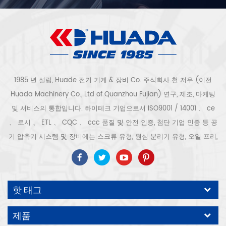
1985 년 설립, Huade 전기 기계 & 장비 Co. 주식회사 천 저우 (이전
Huada Machinery Co., Ltd of Quanzhou Fujian) 연구, 제조, 마케팅
및 서비스의 통합입니다. 하이테크 기업으로서 ISO9001 / 14001 、 ce
、 로시 、 ETL 、 CQC 、 ccc 품질 및 안전 인증, 첨단 기업 인증 등 공
기 압축기 시스템 및 장비에는 스크류 유형, 원심 분리기 유형, 오일 프리,
스크롤 유형, 피스톤 유형, 건조기, 필터, 배수기, 완전한 공기 압축기 생산
라인 등이 포함됩니다. 보다 300 가지 유형의 공기 압축기 산업 전문가
우리 회사는 보다 30 년 경력 from 압력 용기, 전기 모터, 정밀 부품 가공
핫 태그
및 장비에 대한 최고의 부품 주조 조립. 또한 우리 회사는 영구 자석 서보
모터의 자체 핵심 프로세스를 개발하고 관련 기술 특허를 획득하여 국가
제품
에너지 절약 및 환경 보호 기술 발전에 기여했습니다. 우리 자신의 브랜