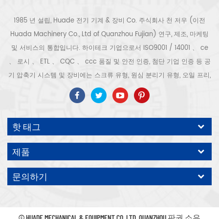
1985 년 설립, Huade 전기 기계 & 장비 Co. 주식회사 천 저우 (이전
Huada Machinery Co., Ltd of Quanzhou Fujian) 연구, 제조, 마케팅
및 서비스의 통합입니다. 하이테크 기업으로서 ISO9001 / 14001 、 ce
、 로시 、 ETL 、 CQC 、 ccc 품질 및 안전 인증, 첨단 기업 인증 등 공
기 압축기 시스템 및 장비에는 스크류 유형, 원심 분리기 유형, 오일 프리,
스크롤 유형, 피스톤 유형, 건조기, 필터, 배수기, 완전한 공기 압축기 생산
라인 등이 포함됩니다. 보다 300 가지 유형의 공기 압축기 산업 전문가
우리 회사는 보다 30 년 경력 from 압력 용기, 전기 모터, 정밀 부품 가공
핫 태그
및 장비에 대한 최고의 부품 주조 조립. 또한 우리 회사는 영구 자석 서보
모터의 자체 핵심 프로세스를 개발하고 관련 기술 특허를 획득하여 국가
제품
에너지 절약 및 환경 보호 기술 발전에 기여했습니다. 우리 자신의 브랜
드 공기 압축기를 기대하십시오, ODM / OEM 수락입니다.
문의하기
© HUADE MECHANICAL & EQUIPMENT CO.,LTD..QUANZHOU 판권 소유