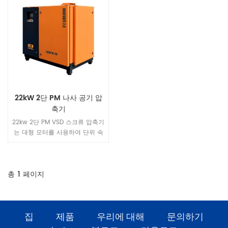
22kW 2단 PM 나사 공기 압
축기
22kw 2단 PM VSD 스크류 압축기
는 대형 모터를 사용하여 단위 속
도를 줄이고 2000RPM의 최대 부
하 속도는 더 조용한 보장입니다.
새로운 공기 덕트 구조 설계로 전
체 공기 덕트 압력 차이, 구조가
총
1
페이지
더 아름답습니다.
집
제품
우리에 대해
문의하기