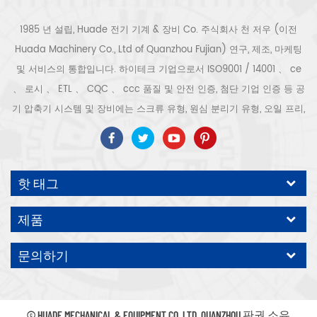
1985 년 설립, Huade 전기 기계 & 장비 Co. 주식회사 천 저우 (이전
Huada Machinery Co., Ltd of Quanzhou Fujian) 연구, 제조, 마케팅
및 서비스의 통합입니다. 하이테크 기업으로서 ISO9001 / 14001 、 ce
、 로시 、 ETL 、 CQC 、 ccc 품질 및 안전 인증, 첨단 기업 인증 등 공
기 압축기 시스템 및 장비에는 스크류 유형, 원심 분리기 유형, 오일 프리,
스크롤 유형, 피스톤 유형, 건조기, 필터, 배수기, 완전한 공기 압축기 생산
라인 등이 포함됩니다. 보다 300 가지 유형의 공기 압축기 산업 전문가
우리 회사는 보다 30 년 경력 from 압력 용기, 전기 모터, 정밀 부품 가공
핫 태그
및 장비에 대한 최고의 부품 주조 조립. 또한 우리 회사는 영구 자석 서보
모터의 자체 핵심 프로세스를 개발하고 관련 기술 특허를 획득하여 국가
제품
에너지 절약 및 환경 보호 기술 발전에 기여했습니다. 우리 자신의 브랜
드 공기 압축기를 기대하십시오, ODM / OEM 수락입니다.
문의하기
© HUADE MECHANICAL & EQUIPMENT CO.,LTD..QUANZHOU 판권 소유