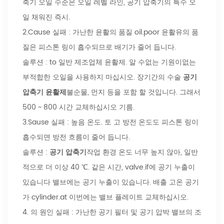
축기 오일 수준은 오일 레벨 라인, 공기 압축기의 특수 오
일 채워진 즉시.
2.Cause 실패 : 가난한 윤활의 품질 oil.poor 윤활유의 품
질은 피스톤 링이 흡수되므로 배기가 줄어 듭니다.
솔루션 : to 일반 제조업체 윤활제. 알 수없는 기원이없는
부적합한 오일을 사용하지 마십시오. 장기간의 수술
공기
압축기 윤활제
불순물, 먼지 등을 포함 할 것입니다. 그래서
500 ~ 800 시간 교체하십시오 기름.
3.Sause 실패 : 높음 온도. 토 고 방전 온도도 피스톤 링이
흡수되면 방전 흐름이 줄어 듭니다.
솔루션 :
공기 압축기
작업 환경 온도 너무 높지 않아, 일반
적으로 더 이상 40 ℃. 같은 시간, valve.if에 공기 누출이
있습니다 밸브에는 공기 누출이 있습니다. 배출 고온 공기
가 cylinder.at 이번에는 밸브 플레이트 교체하십시오.
4. 의 원인 실패 : 가난한 공기 필터 및 공기 압박 밸브의 조