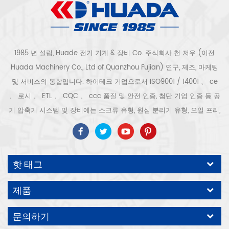
1985 년 설립, Huade 전기 기계 & 장비 Co. 주식회사 천 저우 (이전
Huada Machinery Co., Ltd of Quanzhou Fujian) 연구, 제조, 마케팅
및 서비스의 통합입니다. 하이테크 기업으로서 ISO9001 / 14001 、 ce
、 로시 、 ETL 、 CQC 、 ccc 품질 및 안전 인증, 첨단 기업 인증 등 공
기 압축기 시스템 및 장비에는 스크류 유형, 원심 분리기 유형, 오일 프리,
스크롤 유형, 피스톤 유형, 건조기, 필터, 배수기, 완전한 공기 압축기 생산
라인 등이 포함됩니다. 보다 300 가지 유형의 공기 압축기 산업 전문가
우리 회사는 보다 30 년 경력 from 압력 용기, 전기 모터, 정밀 부품 가공
핫 태그
및 장비에 대한 최고의 부품 주조 조립. 또한 우리 회사는 영구 자석 서보
모터의 자체 핵심 프로세스를 개발하고 관련 기술 특허를 획득하여 국가
제품
에너지 절약 및 환경 보호 기술 발전에 기여했습니다. 우리 자신의 브랜
드 공기 압축기를 기대하십시오, ODM / OEM 수락입니다.
문의하기