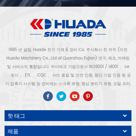
1985 년 설립, Huade 전기 기계 & 장비 Co. 주식회사 천 저우 (이전
Huada Machinery Co., Ltd of Quanzhou Fujian) 연구, 제조, 마케팅
및 서비스의 통합입니다. 하이테크 기업으로서 ISO9001 / 14001 、 ce
、 로시 、 ETL 、 CQC 、 ccc 품질 및 안전 인증, 첨단 기업 인증 등 공
기 압축기 시스템 및 장비에는 스크류 유형, 원심 분리기 유형, 오일 프리,
스크롤 유형, 피스톤 유형, 건조기, 필터, 배수기, 완전한 공기 압축기 생산
라인 등이 포함됩니다. 보다 300 가지 유형의 공기 압축기 산업 전문가
우리 회사는 보다 30 년 경력 from 압력 용기, 전기 모터, 정밀 부품 가공
핫 태그
및 장비에 대한 최고의 부품 주조 조립. 또한 우리 회사는 영구 자석 서보
모터의 자체 핵심 프로세스를 개발하고 관련 기술 특허를 획득하여 국가
제품
에너지 절약 및 환경 보호 기술 발전에 기여했습니다. 우리 자신의 브랜