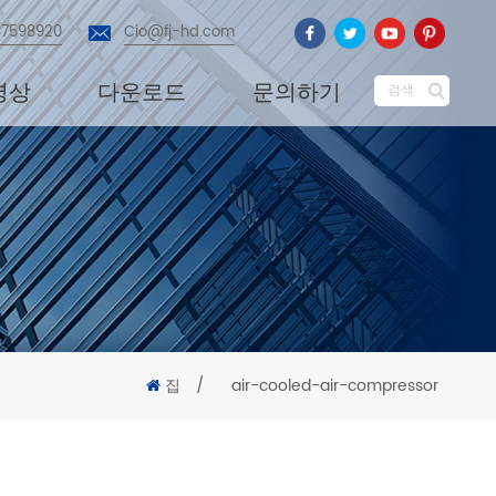
87598920
Cio@fj-hd.com
영상
다운로드
문의하기
검색
집
/
air-cooled-air-compressor