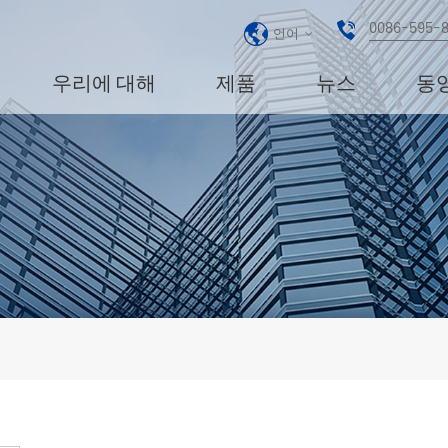
0086-595-
언어
우리에 대해
제품
뉴스
동