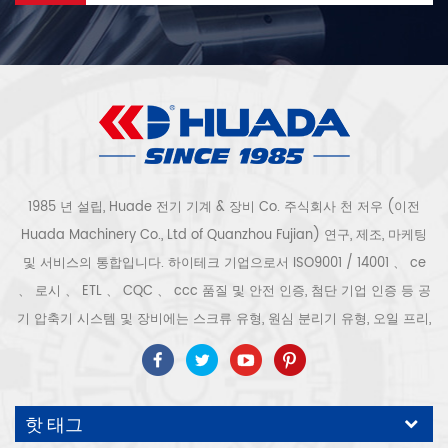
1985 년 설립, Huade 전기 기계 & 장비 Co. 주식회사 천 저우 (이전
Huada Machinery Co., Ltd of Quanzhou Fujian) 연구, 제조, 마케팅
및 서비스의 통합입니다. 하이테크 기업으로서 ISO9001 / 14001 、 ce
、 로시 、 ETL 、 CQC 、 ccc 품질 및 안전 인증, 첨단 기업 인증 등 공
기 압축기 시스템 및 장비에는 스크류 유형, 원심 분리기 유형, 오일 프리,
스크롤 유형, 피스톤 유형, 건조기, 필터, 배수기, 완전한 공기 압축기 생산
라인 등이 포함됩니다. 보다 300 가지 유형의 공기 압축기 산업 전문가
우리 회사는 보다 30 년 경력 from 압력 용기, 전기 모터, 정밀 부품 가공
핫 태그
및 장비에 대한 최고의 부품 주조 조립. 또한 우리 회사는 영구 자석 서보