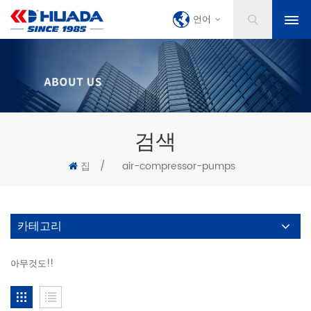
언어
검색
집
/
air-compressor-pumps
카테고리
아무것도!!