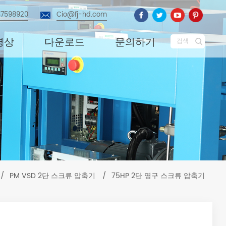
87598920
Cio@fj-hd.com
영상
다운로드
문의하기
검색
/
PM VSD 2단 스크류 압축기
/
75HP 2단 영구 스크류 압축기