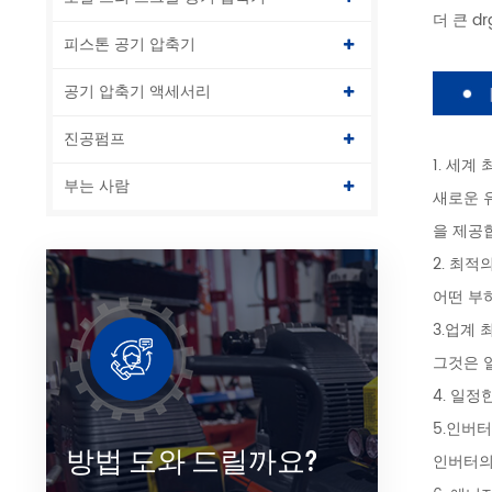
더 큰 
피스톤 공기 압축기
공기 압축기 액세서리
진공펌프
1. 세계
부는 사람
새로운 
을 제공
2. 최적
어떤 부
3.업계
그것은 
4. 일정
5.인버
방법 도와 드릴까요?
인버터의