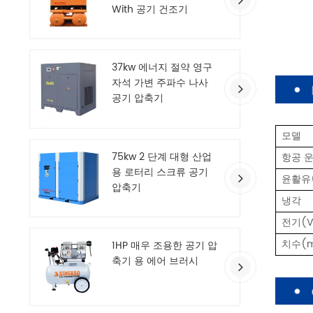
With 공기 건조기
37kw 에너지 절약 영구
자석 가변 주파수 나사
공기 압축기
모델
75kw 2 단계 대형 산업
항공 운
용 로터리 스크류 공기
윤활유(
압축기
냉각
전기(V
치수(
1HP 매우 조용한 공기 압
축기 용 에어 브러시