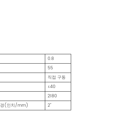
0.8
55
직접 구동
≤40
2180
직경(인치/mm)
2''