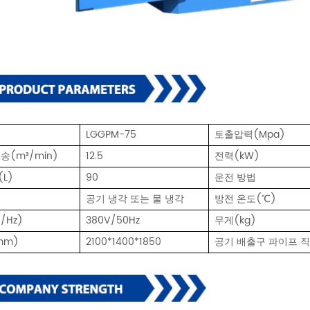
LGGPM-75
토출압력(Mpa)
송(m³/min)
12.5
전력(kW)
L)
90
운전 방법
공기 냉각 또는 물 냉각
방전 온도(℃)
/Hz)
380V/50Hz
무게(kg)
mm)
2100*1400*1850
공기 배출구 파이프 