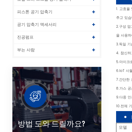
1. 고효
피스톤 공기 압축기
추고 있습
공기 압축기 액세서리
2.구성 
을 사용하
진공펌프
3.독일 
부는 사람
4. 참신
5.마이크
6.IoT
7.간단한
8.가스 
9.다중 인
10.전체
방법 도와 드릴까요?
모델