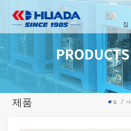
집
제품
집
/
나