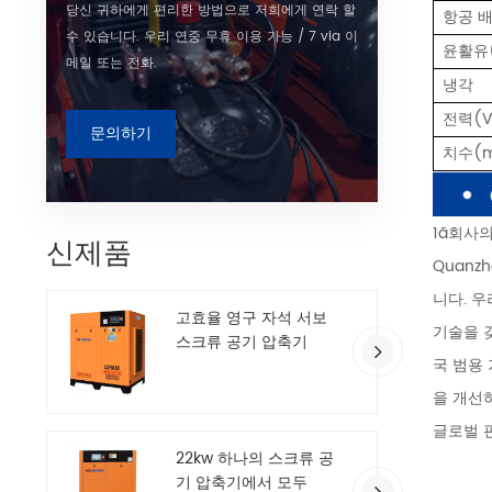
당신 귀하에게 편리한 방법으로 저희에게 연락 할
항공 
수 있습니다. 우리 연중 무휴 이용 가능 / 7 via 이
윤활유(
메일 또는 전화.
냉각
전력(V
문의하기
치수(
1ã회사
신제품
Quanz
니다. 
고효율 영구 자석 서보
기술을 갖
스크류 공기 압축기
국 범용 
을 개선하
글로벌 
22kw 하나의 스크류 공
기 압축기에서 모두